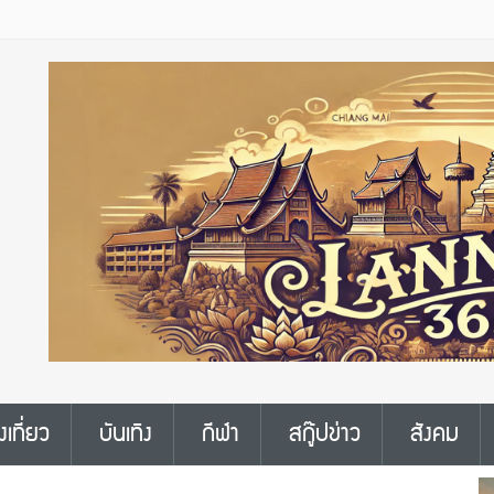
งเที่ยว
บันเทิง
กีฬา
สกู๊ปข่าว
สังคม