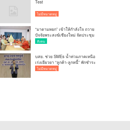
Test
ไม่มีหมวดหมู่
“มาดามหยก” เข้าให้กำลังใจ ถวาย
ปัจจัยพระสงฆ์เชียงใหม่ จัดประชุม
ทำบัญชีรายรับรายจ่ายของวัด กว่า
สังคม
300 รูป ที่วัดสวนดอก
บสย. ช่วย SMEs น้ำท่วมภาคเหนือ
เร่งเยียวยา “ลูกค้า-ลูกหนี้” พักชำระ
ค่าธรรมเนียม-ค่างวด
ไม่มีหมวดหมู่