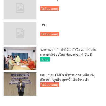
ไม่มีหมวดหมู่
Test
ไม่มีหมวดหมู่
“มาดามหยก” เข้าให้กำลังใจ ถวายปัจจัย
พระสงฆ์เชียงใหม่ จัดประชุมทำบัญชี
รายรับรายจ่ายของวัด กว่า 300 รูป ที่วัด
สังคม
สวนดอก
บสย. ช่วย SMEs น้ำท่วมภาคเหนือ เร่ง
เยียวยา “ลูกค้า-ลูกหนี้” พักชำระค่า
ธรรมเนียม-ค่างวด
ไม่มีหมวดหมู่