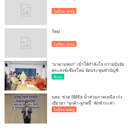
ไม่มีหมวดหมู่
Test
ไม่มีหมวดหมู่
“มาดามหยก” เข้าให้กำลังใจ ถวายปัจจัย
พระสงฆ์เชียงใหม่ จัดประชุมทำบัญชี
รายรับรายจ่ายของวัด กว่า 300 รูป ที่วัด
สังคม
สวนดอก
บสย. ช่วย SMEs น้ำท่วมภาคเหนือ เร่ง
เยียวยา “ลูกค้า-ลูกหนี้” พักชำระค่า
ธรรมเนียม-ค่างวด
ไม่มีหมวดหมู่