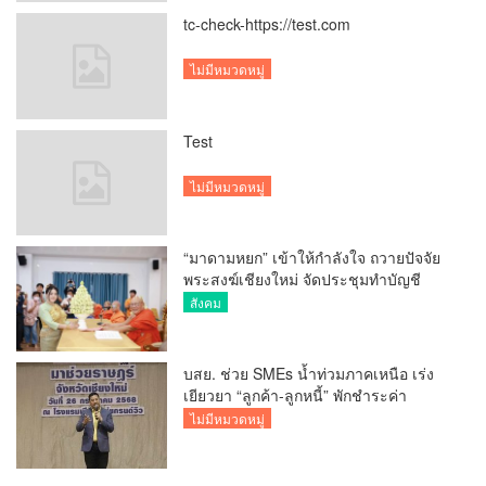
tc-check-https://test.com
ไม่มีหมวดหมู่
Test
ไม่มีหมวดหมู่
“มาดามหยก” เข้าให้กำลังใจ ถวายปัจจัย
พระสงฆ์เชียงใหม่ จัดประชุมทำบัญชี
รายรับรายจ่ายของวัด กว่า 300 รูป ที่วัด
สังคม
สวนดอก
บสย. ช่วย SMEs น้ำท่วมภาคเหนือ เร่ง
เยียวยา “ลูกค้า-ลูกหนี้” พักชำระค่า
ธรรมเนียม-ค่างวด
ไม่มีหมวดหมู่