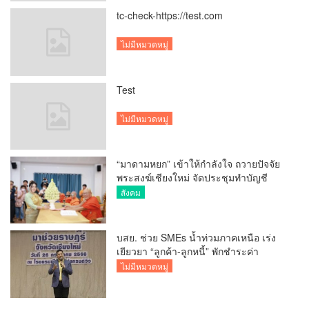
tc-check-https://test.com
ไม่มีหมวดหมู่
Test
ไม่มีหมวดหมู่
“มาดามหยก” เข้าให้กำลังใจ ถวายปัจจัย
พระสงฆ์เชียงใหม่ จัดประชุมทำบัญชี
รายรับรายจ่ายของวัด กว่า 300 รูป ที่วัด
สังคม
สวนดอก
บสย. ช่วย SMEs น้ำท่วมภาคเหนือ เร่ง
เยียวยา “ลูกค้า-ลูกหนี้” พักชำระค่า
ธรรมเนียม-ค่างวด
ไม่มีหมวดหมู่