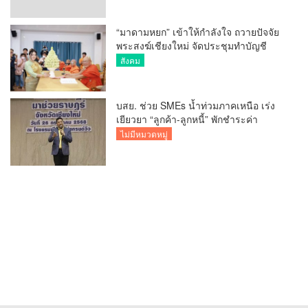
“มาดามหยก” เข้าให้กำลังใจ ถวายปัจจัย
พระสงฆ์เชียงใหม่ จัดประชุมทำบัญชี
รายรับรายจ่ายของวัด กว่า 300 รูป ที่วัด
สังคม
สวนดอก
บสย. ช่วย SMEs น้ำท่วมภาคเหนือ เร่ง
เยียวยา “ลูกค้า-ลูกหนี้” พักชำระค่า
ธรรมเนียม-ค่างวด
ไม่มีหมวดหมู่