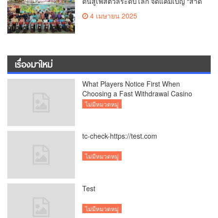
ดันสู่เฟสติวัลระดับโลก จัดแคมเปญ “สาด
สนุกรับสงกรานต์ที่บิ๊กซี” อัดโปรฉ่ำ ลด
4 เมษายน 2025
สูงสุด 50% กระตุ้นการเดินทางนักท่อง
เที่ยวไทย – ต่างชาติ คาดยอดขายโตกว่า
2,132 ล้านบาท
เรื่องมาใหม่
What Players Notice First When
Choosing a Fast Withdrawal Casino
UK
ไม่มีหมวดหมู่
tc-check-https://test.com
ไม่มีหมวดหมู่
Test
ไม่มีหมวดหมู่