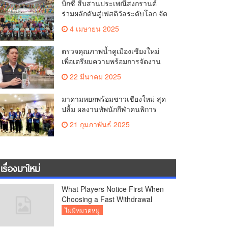
บิ๊กซี สืบสานประเพณีสงกรานต์
คุณภาพชีวิตของชาวเชียงใหม่
ร่วมผลักดันสู่เฟสติวัลระดับโลก จัด
แคมเปญ “สาดสนุกรับสงกรานต์ที่
4 เมษายน 2025
บิ๊กซี” อัดโปรฉ่ำ ลดสูงสุด 50%
กระตุ้นการเดินทางนักท่องเที่ยว
ตรวจคุณภาพน้ำคูเมืองเชียงใหม่
ไทย – ต่างชาติ คาดยอดขายโตก
เพื่อเตรียมความพร้อมการจัดงาน
ว่า 2,132 ล้านบาท
ประเพณีสงกรานต์ หรือป๋าเวณีปี๋
22 มีนาคม 2025
ใหม่เมืองเจียงใหม่ ประจำปี 2568
บริเวณคูเมือง
มาดามหยกพร้อมชาวเชียงใหม่ สุด
ปลื้ม ผลงานทัพนักกีฬาคนพิการ
เชียงใหม่ คว้าเหรียญ “อัญมณี
21 กุมภาพันธ์ 2025
เกมส์”ที่จันทบุรีam เชียงใหม่
เรื่องมาใหม่
What Players Notice First When
Choosing a Fast Withdrawal
Casino UK
ไม่มีหมวดหมู่