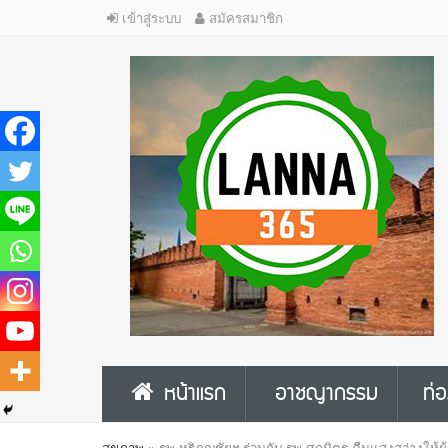
เข้าสู่ระบบ
สมัครสมาชิก
หน้าแรก
อาชญากรรม
ท่อ
สุขภาพ
»
รพ.หริภุญชัยฯ ร่วมกับ รพ.ศุภมิตร คืนแสงสว่างให้ผ