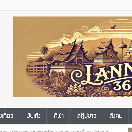
งเที่ยว
บันเทิง
กีฬา
สกู๊ปข่าว
สังคม
ู้สูงวัย!! เปิดหน่วยผ่าตัดรักษาต้อกระจกครบวงจร เพื่อชาวลำพูนและ