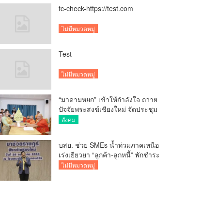
tc-check-https://test.com
ไม่มีหมวดหมู่
Test
ไม่มีหมวดหมู่
“มาดามหยก” เข้าให้กำลังใจ ถวาย
ปัจจัยพระสงฆ์เชียงใหม่ จัดประชุม
ทำบัญชีรายรับรายจ่ายของวัด กว่า
สังคม
300 รูป ที่วัดสวนดอก
บสย. ช่วย SMEs น้ำท่วมภาคเหนือ
เร่งเยียวยา “ลูกค้า-ลูกหนี้” พักชำระ
ค่าธรรมเนียม-ค่างวด
ไม่มีหมวดหมู่