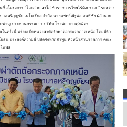
ในชื่อโครงการ “โลกสวย ตาใส ข้าราชการไทยไร้ต้อกระจก” ระหว่าง
บาลหริภุญชัย เมโมเรียล จำกัด นายแพทย์ณัฐพล สนธิชัย ผู้อำนวย
ัยชาญ ประธานกรรมการ บริษัท โรงพยาบาลศุภมิตร
อในครั้งนี้ พร้อมเปีดหน่วยผ่าตัดรักษาต้อกระจกภาคเหนือ โดยมีหัว
ยโยธิน ประสงค์ความดี ปลัดจังหวัดลำพูน หัวหน้าส่วนราชการ คณะ
ในพิธี