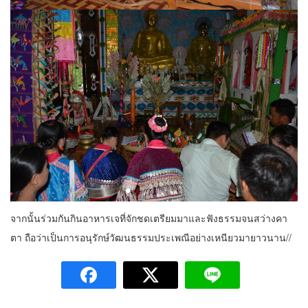
จากนั้นร่วมกันกินอาหารเจที่จักชดเตรียมมาและฟังธรรมจนสว่างคา
ตา ถือว่าเป็นการอนุรักษ์วัฒนธรรมประเพณีอย่างเหนียวมายาวนาน//