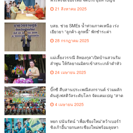
รายรับรายจ่ายของวัด กว่า 300 รูป ที่วัด
21 สิงหาคม 2025
สวนดอก
บสย. ช่วย SMEs น้ำท่วมภาคเหนือ เร่ง
เยียวยา “ลูกค้า-ลูกหนี้” พักชำระค่า
ธรรมเนียม-ค่างวด
28 กรกฎาคม 2025
แม่เลี้ยงวรรณี ลิทองกุล”เปิดบ้านสวนริม
ลำพูน ให้กัลยาณมิตรเข้าสระเกล้าดำหัว
ขอพรเนื่องในประเพณีสงกรานต์ 2568
24 เมษายน 2025
เพื่อสืบสาน อนุรักษ์ประเพณีอันดีงามที่
สืบทอดกันมาแต่โบราณ
บิ๊กซี สืบสานประเพณีสงกรานต์ ร่วมผลัก
ดันสู่เฟสติวัลระดับโลก จัดแคมเปญ “สาด
สนุกรับสงกรานต์ที่บิ๊กซี” อัดโปรฉ่ำ ลด
4 เมษายน 2025
สูงสุด 50% กระตุ้นการเดินทางนักท่อง
เที่ยวไทย – ต่างชาติ คาดยอดขายโตกว่า
2,132 ล้านบาท
หยก ปนันรัตน์ “เพื่อเชียงใหม่”คว้าเบอร์1
ชิงเก้าอี้นายกนครเชียงใหม่พร้อมลุยหา
เสียงเต็มที่