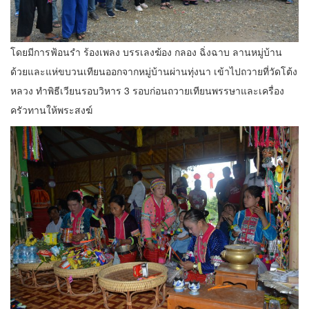
โดยมีการฟ้อนรำ ร้องเพลง บรรเลงฆ้อง กลอง ฉิ่งฉาบ ลานหมู่บ้าน
ด้วยและแห่ขบวนเทียนออกจากหมู่บ้านผ่านทุ่งนา เข้าไปถวายที่วัดโต้ง
หลวง ทำพิธีเวียนรอบวิหาร 3 รอบก่อนถวายเทียนพรรษาและเครื่อง
ครัวทานให้พระสงฆ์