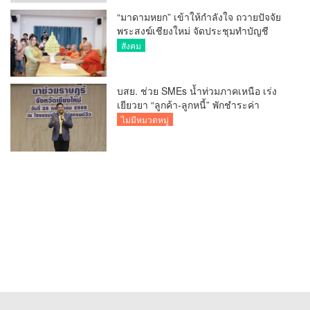
“มาดามหยก” เข้าให้กำลังใจ ถวายปัจจัย
พระสงฆ์เชียงใหม่ จัดประชุมทำบัญชี
รายรับรายจ่ายของวัด กว่า 300 รูป ที่วัด
สังคม
สวนดอก
บสย. ช่วย SMEs น้ำท่วมภาคเหนือ เร่ง
เยียวยา “ลูกค้า-ลูกหนี้” พักชำระค่า
ธรรมเนียม-ค่างวด
ไม่มีหมวดหมู่