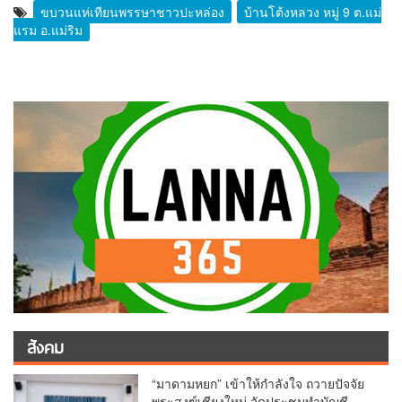
ขบวนแห่เทียนพรรษาชาวปะหล่อง
บ้านโต้งหลวง หมู่ 9 ต.แม่
แรม อ.แม่ริม
สังคม
“มาดามหยก” เข้าให้กำลังใจ ถวายปัจจัย
พระสงฆ์เชียงใหม่ จัดประชุมทำบัญชี