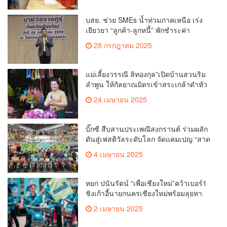
บสย. ช่วย SMEs น้ำท่วมภาคเหนือ เร่ง
เยียวยา “ลูกค้า-ลูกหนี้” พักชำระค่า
ธรรมเนียม-ค่างวด
28 กรกฎาคม 2025
แม่เลี้ยงวรรณี ลิทองกุล”เปิดบ้านสวนริม
ลำพูน ให้กัลยาณมิตรเข้าสระเกล้าดำหัว
ขอพรเนื่องในประเพณีสงกรานต์ 2568
24 เมษายน 2025
เพื่อสืบสาน อนุรักษ์ประเพณีอันดีงามที่
สืบทอดกันมาแต่โบราณ
บิ๊กซี สืบสานประเพณีสงกรานต์ ร่วมผลัก
ดันสู่เฟสติวัลระดับโลก จัดแคมเปญ “สาด
สนุกรับสงกรานต์ที่บิ๊กซี” อัดโปรฉ่ำ ลด
4 เมษายน 2025
สูงสุด 50% กระตุ้นการเดินทางนักท่อง
เที่ยวไทย – ต่างชาติ คาดยอดขายโตกว่า
2,132 ล้านบาท
หยก ปนันรัตน์ “เพื่อเชียงใหม่”คว้าเบอร์1
ชิงเก้าอี้นายกนครเชียงใหม่พร้อมลุยหา
เสียงเต็มที่
2 เมษายน 2025