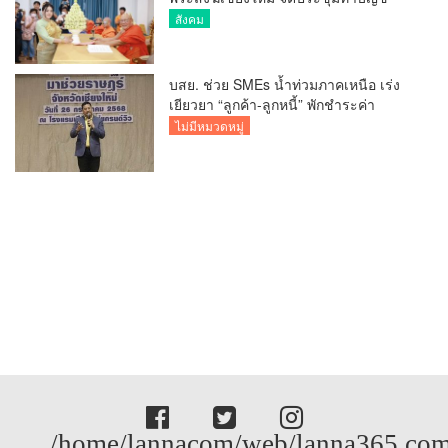
รายรับรายจ่ายของวัด กว่า 300 รูป ที่วัด
สังคม
สวนดอก
บสย. ช่วย SMEs น้ำท่วมภาคเหนือ เร่ง
เยียวยา “ลูกค้า-ลูกหนี้” พักชำระค่า
ธรรมเนียม-ค่างวด
ไม่มีหมวดหมู่
/home/lannacom/web/lanna365.com