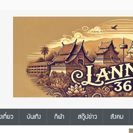
งเที่ยว
บันเทิง
กีฬา
สกู๊ปข่าว
สังคม