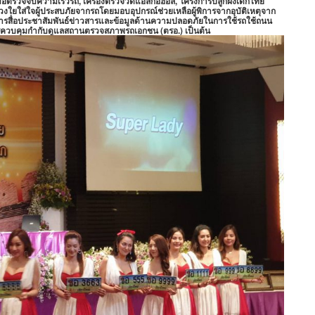
องมือตรวจจับความเร็วรถ, เครื่องตรวจวัดแอลกอฮอล์, โครงการปลูกฝังเด็กไทย
ห่วงใยใส่ใจผู้ประสบภัยจากรถโดยมอบอุปกรณ์ช่วยเหลือผู้พิการจากอุบัติเหตุจาก
ารสื่อประชาสัมพันธ์ข่าวสารและข้อมูลด้านความปลอดภัยในการใช้รถใช้ถนน
ารควบคุมกำกับดูแลสถานตรวจสภาพรถเอกชน (ตรอ.) เป็นต้น