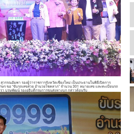
 สุวรรณอัมพา รองผู้ว่าราชการจังหวัดเชียงใหม่ เป็นประธานในพิธีเปิดการ
มวดอักษร ขอ “ขับรถเลขสวย อำนวยโชคลาภ” จำนวน 301 หมายเลข และทะเบียนรถ
า บุรุษพัฒน์ รองอธิบดีกรมการขนส่งทางบก กล่าวต้อนรับ