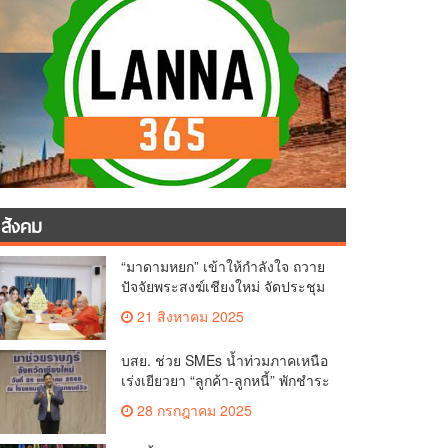
สังคม
“มาดามหยก” เข้าให้กำลังใจ ถวาย
ปัจจัยพระสงฆ์เชียงใหม่ จัดประชุม
ทำบัญชีรายรับรายจ่ายของวัด กว่า
21 สิงหาคม 2025
300 รูป ที่วัดสวนดอก
บสย. ช่วย SMEs น้ำท่วมภาคเหนือ
เร่งเยียวยา “ลูกค้า-ลูกหนี้” พักชำระ
ค่าธรรมเนียม-ค่างวด
28 กรกฎาคม 2025