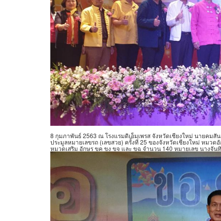
8 กุมภาพันธ์ 2563 ณ โรงแรมดิเอ็มเพรส จังหวัดเชียงใหม่ นายคมสัน
ประมูลหมายเลขรถ (เลขสวย) ครั้งที่ 25 ของจังหวัดเชียงใหม่ ห
หมวดเสริม อักษร ขค ขง ขจ และ ขฉ จำนวน 140 หมายเลข นางจันทิร