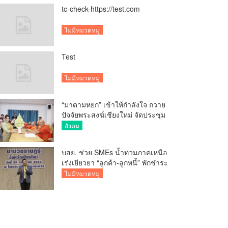
tc-check-https://test.com
ไม่มีหมวดหมู่
Test
ไม่มีหมวดหมู่
“มาดามหยก” เข้าให้กำลังใจ ถวาย
ปัจจัยพระสงฆ์เชียงใหม่ จัดประชุม
ทำบัญชีรายรับรายจ่ายของวัด กว่า
สังคม
300 รูป ที่วัดสวนดอก
บสย. ช่วย SMEs น้ำท่วมภาคเหนือ
เร่งเยียวยา “ลูกค้า-ลูกหนี้” พักชำระ
ค่าธรรมเนียม-ค่างวด
ไม่มีหมวดหมู่