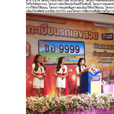
ต่าง ๆ อาทิ โครงการมั่นใจทั่วไทย รถใช้ GPS, โครงการจัดซื้อเครื่
ใส่ใจวินัยจราจร, โครงการนักเรียนรุ่นใหม่มีใบขับขี่, โครงการขนส่ง
การใช้รถใช้ถนน, โครงการขนส่งสัญจร สอนน้องใช้รถใช้ถนน, โครงก
กล้องโทรทัศน์วงจรปิด (CCTV) และโครงการเพิ่มประสิทธิภาพในก