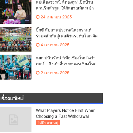
แม่เลี้ยงวรรณี ลิทองกุล”เปิดบ้าน
สวนริมลำพูน ให้กัลยาณมิตรเข้า
สระเกล้าดำหัว ขอพรเนื่องใน
24 เมษายน 2025
ประเพณีสงกรานต์ 2568 เพื่อ
สืบสาน อนุรักษ์ประเพณีอันดีงามที่
บิ๊กซี สืบสานประเพณีสงกรานต์
สืบทอดกันมาแต่โบราณ
ร่วมผลักดันสู่เฟสติวัลระดับโลก จัด
แคมเปญ “สาดสนุกรับสงกรานต์ที่
4 เมษายน 2025
บิ๊กซี” อัดโปรฉ่ำ ลดสูงสุด 50%
กระตุ้นการเดินทางนักท่องเที่ยว
หยก ปนันรัตน์ “เพื่อเชียงใหม่”คว้า
ไทย – ต่างชาติ คาดยอดขายโตก
เบอร์1 ชิงเก้าอี้นายกนครเชียงใหม่
ว่า 2,132 ล้านบาท
พร้อมลุยหาเสียงเต็มที่
2 เมษายน 2025
เรื่องมาใหม่
What Players Notice First When
Choosing a Fast Withdrawal
Casino UK
ไม่มีหมวดหมู่