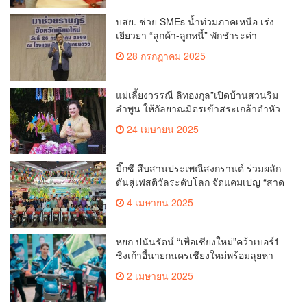
บสย. ช่วย SMEs น้ำท่วมภาคเหนือ เร่ง
เยียวยา “ลูกค้า-ลูกหนี้” พักชำระค่า
ธรรมเนียม-ค่างวด
28 กรกฎาคม 2025
แม่เลี้ยงวรรณี ลิทองกุล”เปิดบ้านสวนริม
ลำพูน ให้กัลยาณมิตรเข้าสระเกล้าดำหัว
ขอพรเนื่องในประเพณีสงกรานต์ 2568
24 เมษายน 2025
เพื่อสืบสาน อนุรักษ์ประเพณีอันดีงามที่
สืบทอดกันมาแต่โบราณ
บิ๊กซี สืบสานประเพณีสงกรานต์ ร่วมผลัก
ดันสู่เฟสติวัลระดับโลก จัดแคมเปญ “สาด
สนุกรับสงกรานต์ที่บิ๊กซี” อัดโปรฉ่ำ ลด
4 เมษายน 2025
สูงสุด 50% กระตุ้นการเดินทางนักท่อง
เที่ยวไทย – ต่างชาติ คาดยอดขายโตกว่า
2,132 ล้านบาท
หยก ปนันรัตน์ “เพื่อเชียงใหม่”คว้าเบอร์1
ชิงเก้าอี้นายกนครเชียงใหม่พร้อมลุยหา
เสียงเต็มที่
2 เมษายน 2025