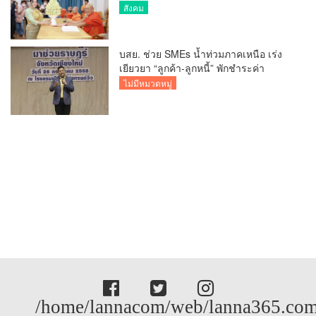
รายรับรายจ่ายของวัด กว่า 300 รูป ที่วัด
สังคม
สวนดอก
บสย. ช่วย SMEs น้ำท่วมภาคเหนือ เร่ง
เยียวยา “ลูกค้า-ลูกหนี้” พักชำระค่า
ธรรมเนียม-ค่างวด
ไม่มีหมวดหมู่
/home/lannacom/web/lanna365.com