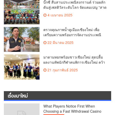
บิ๊กซี สืบสานประเพณีสงกรานต์ ร่วมผลัก
ดันสู่เฟสติวัลระดับโลก จัดแคมเปญ “สาด
สนุกรับสงกรานต์ที่บิ๊กซี” อัดโปรฉ่ำ ลด
4 เมษายน 2025
สูงสุด 50% กระตุ้นการเดินทางนักท่อง
เที่ยวไทย – ต่างชาติ คาดยอดขายโตกว่า
2,132 ล้านบาท
ตรวจคุณภาพน้ำคูเมืองเชียงใหม่ เพื่อ
เตรียมความพร้อมการจัดงานประเพณี
สงกรานต์ หรือป๋าเวณีปี๋ใหม่เมืองเจียงใหม่
22 มีนาคม 2025
ประจำปี 2568 บริเวณคูเมือง
มาดามหยกพร้อมชาวเชียงใหม่ สุดปลื้ม
ผลงานทัพนักกีฬาคนพิการเชียงใหม่ คว้า
เหรียญ “อัญมณีเกมส์”ที่จันทบุรีam
21 กุมภาพันธ์ 2025
เชียงใหม่
เรื่องมาใหม่
What Players Notice First When
Choosing a Fast Withdrawal Casino