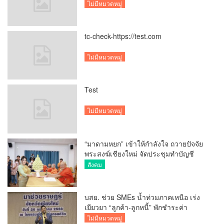
UK
ไม่มีหมวดหมู่
tc-check-https://test.com
ไม่มีหมวดหมู่
Test
ไม่มีหมวดหมู่
“มาดามหยก” เข้าให้กำลังใจ ถวายปัจจัย
พระสงฆ์เชียงใหม่ จัดประชุมทำบัญชี
รายรับรายจ่ายของวัด กว่า 300 รูป ที่วัด
สังคม
สวนดอก
บสย. ช่วย SMEs น้ำท่วมภาคเหนือ เร่ง
เยียวยา “ลูกค้า-ลูกหนี้” พักชำระค่า
ธรรมเนียม-ค่างวด
ไม่มีหมวดหมู่