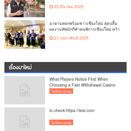
สงกรานต์ หรือป๋าเวณีปี๋ใหม่เมืองเจียงใหม่
22 มีนาคม 2025
ประจำปี 2568 บริเวณคูเมือง
มาดามหยกพร้อมชาวเชียงใหม่ สุดปลื้ม
ผลงานทัพนักกีฬาคนพิการเชียงใหม่ คว้า
เหรียญ “อัญมณีเกมส์”ที่จันทบุรีam
21 กุมภาพันธ์ 2025
เชียงใหม่
เรื่องมาใหม่
What Players Notice First When
Choosing a Fast Withdrawal Casino
UK
ไม่มีหมวดหมู่
tc-check-https://test.com
ไม่มีหมวดหมู่