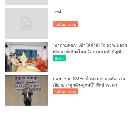
Test
ไม่มีหมวดหมู่
“มาดามหยก” เข้าให้กำลังใจ ถวายปัจจัย
พระสงฆ์เชียงใหม่ จัดประชุมทำบัญชี
รายรับรายจ่ายของวัด กว่า 300 รูป ที่วัด
สังคม
สวนดอก
บสย. ช่วย SMEs น้ำท่วมภาคเหนือ เร่ง
เยียวยา “ลูกค้า-ลูกหนี้” พักชำระค่า
ธรรมเนียม-ค่างวด
ไม่มีหมวดหมู่