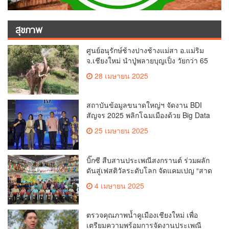
สุขภาพ
ศูนย์อนุรักษ์ช้างปางช้างแม่สา อ.แม่ริม
จ.เชียงใหม่ นำปู่พลายบุญเป็ง วัยกว่า 65
ปี เข้าสู่บ้านพักช้างชรา เพื่อพักผ่อนเต็มที่
28 เมษายน 2025
สถาบันข้อมูลขนาดใหญ่ฯ จัดงาน BDI
สัญจร 2025 พลิกโฉมเมืองด้วย Big Data
& AI ครั้งที่ 2 ที่ จ.เชียงใหม่ ผลักดันการใช้
25 เมษายน 2025
ข้อมูลเพื่อยกระดับเมือง สังคม และ
คุณภาพชีวิตของชาวเชียงใหม่
บิ๊กซี สืบสานประเพณีสงกรานต์ ร่วมผลัก
ดันสู่เฟสติวัลระดับโลก จัดแคมเปญ “สาด
สนุกรับสงกรานต์ที่บิ๊กซี” อัดโปรฉ่ำ ลด
4 เมษายน 2025
สูงสุด 50% กระตุ้นการเดินทางนักท่อง
เที่ยวไทย – ต่างชาติ คาดยอดขายโตกว่า
2,132 ล้านบาท
ตรวจคุณภาพน้ำคูเมืองเชียงใหม่ เพื่อ
เตรียมความพร้อมการจัดงานประเพณี