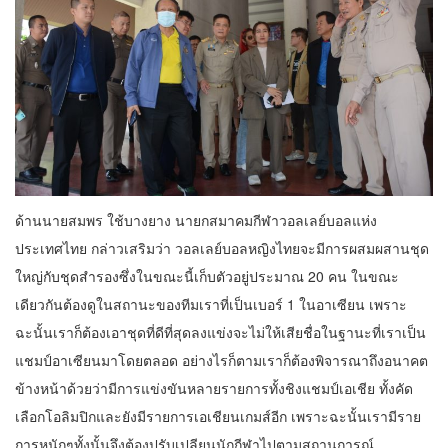
ด้านนายสมพร ใช้บางยาง นายกสมาคมกีฬาวอลเลย์บอลแห่ง
ประเทศไทย กล่าวเสริมว่า วอลเลย์บอลหญิงไทยจะมีการผสมผสานชุด
ใหญ่กับชุดสำรองซึ่งในขณะนี้เก็บตัวอยู่ประมาณ 20 คน ในขณะ
เดียวกันต้องดูในสถานะของทีมเราที่เป็นเบอร์ 1 ในอาเซียน เพราะ
ฉะนั้นเราก็ต้องเอาชุดที่ดีที่สุดลงแข่งจะไม่ให้เสียชื่อในฐานะที่เราเป็น
แชมป์อาเซียนมาโดยตลอด อย่างไรก็ตามเราก็ต้องพิจารณาถึงอนาคต
ข้างหน้าด้วยว่ามีการแข่งขันหลายรายการทั้งชิงแชมป์เอเชีย ทั้งคัด
เลือกโอลิมปิกและยังมีรายการเอเชียนเกมส์อีก เพราะฉะนั้นเรามีราย
การหนักๆทั้งนั้นจึงต้องปรับเปลียนนักกีฬาไปตามสถานการณ์