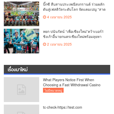
บิ๊กซี สืบสานประเพณีสงกรานต์ ร่วมผลัก
ดันสู่เฟสติวัลระดับโลก จัดแคมเปญ “สาด
สนุกรับสงกรานต์ที่บิ๊กซี” อัดโปรฉ่ำ ลด
4 เมษายน 2025
สูงสุด 50% กระตุ้นการเดินทางนักท่อง
เที่ยวไทย – ต่างชาติ คาดยอดขายโตกว่า
2,132 ล้านบาท
หยก ปนันรัตน์ “เพื่อเชียงใหม่”คว้าเบอร์1
ชิงเก้าอี้นายกนครเชียงใหม่พร้อมลุยหา
เสียงเต็มที่
2 เมษายน 2025
เรื่องมาใหม่
What Players Notice First When
Choosing a Fast Withdrawal Casino
UK
ไม่มีหมวดหมู่
tc-check-https://test.com