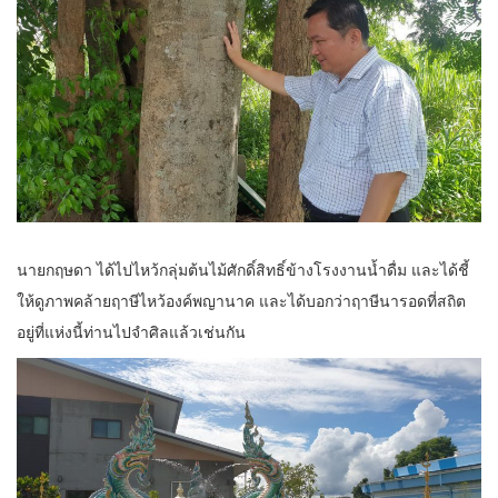
นายกฤษดา ได้ไปไหว้กลุ่มต้นไม้ศักดิ์สิทธิ์ข้างโรงงานน้ำดื่ม และได้ชี้
ให้ดูภาพคล้ายฤาษีไหว้องค์พญานาค และได้บอกว่าฤาษีนารอดที่สถิต
อยู่ที่แห่งนี้ท่านไปจำศิลแล้วเช่นกัน