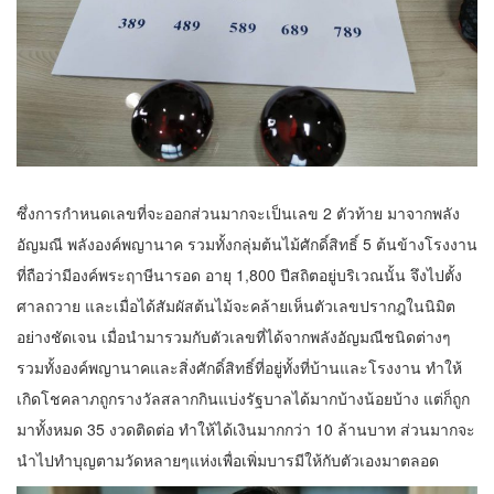
ซึ่งการกำหนดเลขที่จะออกส่วนมากจะเป็นเลข 2 ตัวท้าย มาจากพลัง
อัญมณี พลังองค์พญานาค รวมทั้งกลุ่มต้นไม้ศักดิ์สิทธิ์ 5 ต้นข้างโรงงาน
ที่ถือว่ามีองค์พระฤาษีนารอด อายุ 1,800 ปีสถิตอยู่บริเวณนั้น จึงไปตั้ง
ศาลถวาย และเมื่อได้สัมผัสต้นไม้จะคล้ายเห็นตัวเลขปรากฎในนิมิต
อย่างชัดเจน เมื่อนำมารวมกับตัวเลขที่ได้จากพลังอัญมณีชนิดต่างๆ
รวมทั้งองค์พญานาคและสิ่งศักดิ์สิทธิ์ที่อยู่ทั้งที่บ้านและโรงงาน ทำให้
เกิดโชคลาภถูกรางวัลสลากกินแบ่งรัฐบาลได้มากบ้างน้อยบ้าง แต่ก็ถูก
มาทั้งหมด 35 งวดติดต่อ ทำให้ได้เงินมากกว่า 10 ล้านบาท ส่วนมากจะ
นำไปทำบุญตามวัดหลายๆแห่งเพื่อเพิ่มบารมีให้กับตัวเองมาตลอด