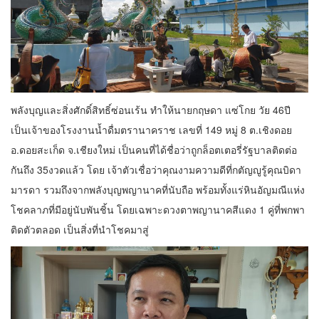
พลังบุญและสิ่งศักดิ์สิทธิ์ซ่อนเร้น ทำให้นายกฤษดา แซ่โกย วัย 46ปี
เป็นเจ้าของโรงงานน้ำดื่มตรานาคราช เลขที่ 149 หมู่ 8 ต.เชิงดอย
อ.ดอยสะเก็ด จ.เชียงใหม่ เป็นคนที่ได้ชื่อว่าถูกล็อตเตอรี่รัฐบาลติดต่อ
กันถึง 35งวดแล้ว โดย เจ้าตัวเชื่อว่าคุณงามความดีที่กตัญญูรู้คุณบิดา
มารดา รวมถึงจากพลังบุญพญานาคที่นับถือ พร้อมทั้งแร่หินอัญมณีแห่ง
โชคลาภที่มีอยู่นับพันชิ้น โดยเฉพาะดวงตาพญานาคสีแดง 1 คู่ที่พกพา
ติดตัวตลอด เป็นสิ่งที่นำโชคมาสู่