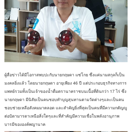
ผู้สื่อข่าวได้มีโอกาสพบปะกับนายกฤษดา แซ่โกย ซึ่งแค่นามสกุลก็เป็น
มงคลยิ่งแล้ว โดยนายกฤษดา อายุเพียง 46 ปี แต่ประกอบธุรกิจทางการ
แพทย์รวมทั้งเป็นเจ้าของน้ำดื่มตรานาคราชบนเนื้อที่ดินกว่า 17 ไร่ ซึ่ง
นายกฤษดา มีนิสัยเป็นคนชอบทำบุญสุนทานตามวัดต่างๆและเป็นคน
ชอบช่วยเหลือสังคมมาตลอด และสำคัญยิ่งที่สุดเป็นคนที่มีความกตัญญู
ต่อบิดามารดาเหนือสิ่งใดๆและที่สำคัญมีความเชื่อในพลังอานุภาพ
บารมีขององค์พญานาค