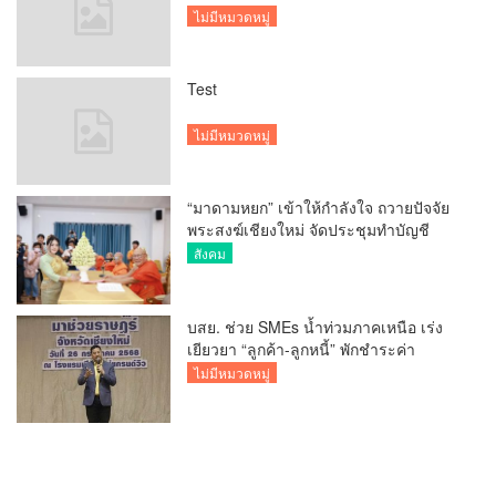
ไม่มีหมวดหมู่
Test
ไม่มีหมวดหมู่
“มาดามหยก” เข้าให้กำลังใจ ถวายปัจจัย
พระสงฆ์เชียงใหม่ จัดประชุมทำบัญชี
รายรับรายจ่ายของวัด กว่า 300 รูป ที่วัด
สังคม
สวนดอก
บสย. ช่วย SMEs น้ำท่วมภาคเหนือ เร่ง
เยียวยา “ลูกค้า-ลูกหนี้” พักชำระค่า
ธรรมเนียม-ค่างวด
ไม่มีหมวดหมู่