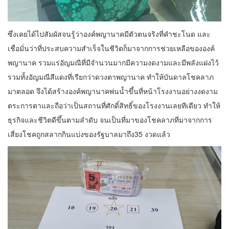
ซึ่งเคยได้ไปสัมผัสจนรู้ว่าองค์พญานาคมีตัวตนจริงที่คำชะโนด และ
เชื่อมั่นว่าที่ประสบความสำเร็จในชีวิตก็มาจากการช่วยเหลือขององค์
พญานาค รวมแร่อัญมณีที่มีจำนวนมากมีความงดงามและมีพลังแฝงไว้
รวมทั้งอัญมณีสีแดงที่เรียกว่าดวงตาพญานาค ทำให้บันดาลโชคลาภ
มาตลอด จึงได้สร้างองค์พญานาคพ่นน้ำขึ้นที่หน้าโรงงานอย่างงดงาม
ตระการตาและถือว่าเป็นสถานที่ศักดิ์สิทธิ์ของโรงงานเลยทีเดียว ทำให้
ธุรกิจและชีวิตดีขึ้นตามลำดับ จนเป็นที่มาของโชคลาภที่มาจากการ
เสี่ยงโชคถูกสลากกินแบ่งของรัฐบาลมาถึง35 งวดแล้ว