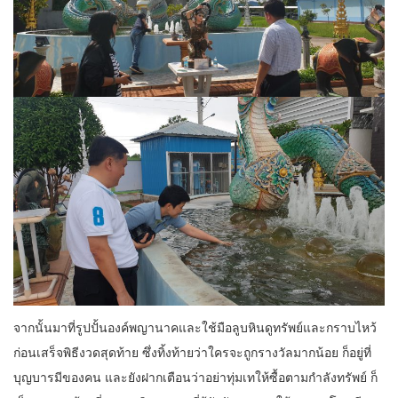
จากนั้นมาที่รูปปั้นองค์พญานาคและใช้มือลูบหินดูทรัพย์และกราบไหว้
ก่อนเสร็จพิธีงวดสุดท้าย ซึ่งทิ้งท้ายว่าใครจะถูกรางวัลมากน้อย ก็อยู่ที่
บุญบารมีของคน และยังฝากเตือนว่าอย่าทุ่มเทให้ซื้อตามกำลังทรัพย์ ก็