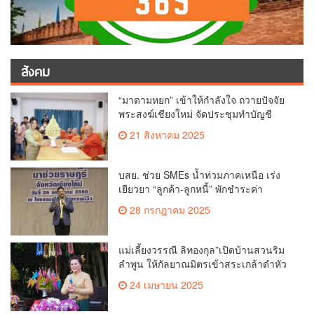
สังคม
“มาดามหยก” เข้าให้กำลังใจ ถวายปัจจัย
พระสงฆ์เชียงใหม่ จัดประชุมทำบัญชี
รายรับรายจ่ายของวัด กว่า 300 รูป ที่วัด
21 สิงหาคม 2025
สวนดอก
บสย. ช่วย SMEs น้ำท่วมภาคเหนือ เร่ง
เยียวยา “ลูกค้า-ลูกหนี้” พักชำระค่า
ธรรมเนียม-ค่างวด
28 กรกฎาคม 2025
แม่เลี้ยงวรรณี ลิทองกุล”เปิดบ้านสวนริม
ลำพูน ให้กัลยาณมิตรเข้าสระเกล้าดำหัว
ขอพรเนื่องในประเพณีสงกรานต์ 2568
24 เมษายน 2025
เพื่อสืบสาน อนุรักษ์ประเพณีอันดีงามที่
สืบทอดกันมาแต่โบราณ