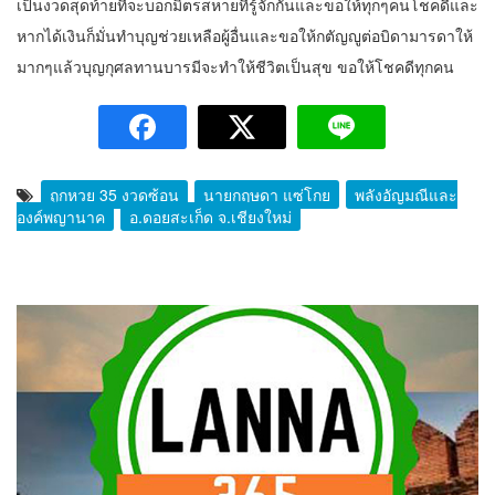
เป็นงวดสุดท้ายที่จะบอกมิตรสหายที่รู้จักกันและขอให้ทุกๆคนโชคดีและ
หากได้เงินก็มั่นทำบุญช่วยเหลือผู้อื่นและขอให้กตัญญูต่อบิดามารดาให้
มากๆแล้วบุญกุศลทานบารมีจะทำให้ชีวิตเป็นสุข ขอให้โชคดีทุกคน
ถูกหวย 35 งวดซ้อน
นายกฤษดา แซ่โกย
พลังอัญมณีและ
องค์พญานาค
อ.ดอยสะเก็ด จ.เชียงใหม่