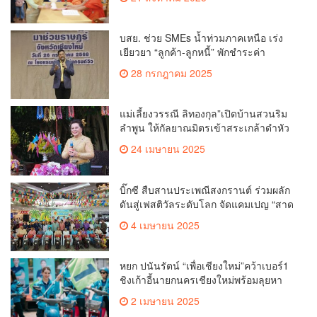
สวนดอก
บสย. ช่วย SMEs น้ำท่วมภาคเหนือ เร่ง
เยียวยา “ลูกค้า-ลูกหนี้” พักชำระค่า
ธรรมเนียม-ค่างวด
28 กรกฎาคม 2025
แม่เลี้ยงวรรณี ลิทองกุล”เปิดบ้านสวนริม
ลำพูน ให้กัลยาณมิตรเข้าสระเกล้าดำหัว
ขอพรเนื่องในประเพณีสงกรานต์ 2568
24 เมษายน 2025
เพื่อสืบสาน อนุรักษ์ประเพณีอันดีงามที่
สืบทอดกันมาแต่โบราณ
บิ๊กซี สืบสานประเพณีสงกรานต์ ร่วมผลัก
ดันสู่เฟสติวัลระดับโลก จัดแคมเปญ “สาด
สนุกรับสงกรานต์ที่บิ๊กซี” อัดโปรฉ่ำ ลด
4 เมษายน 2025
สูงสุด 50% กระตุ้นการเดินทางนักท่อง
เที่ยวไทย – ต่างชาติ คาดยอดขายโตกว่า
2,132 ล้านบาท
หยก ปนันรัตน์ “เพื่อเชียงใหม่”คว้าเบอร์1
ชิงเก้าอี้นายกนครเชียงใหม่พร้อมลุยหา
เสียงเต็มที่
2 เมษายน 2025