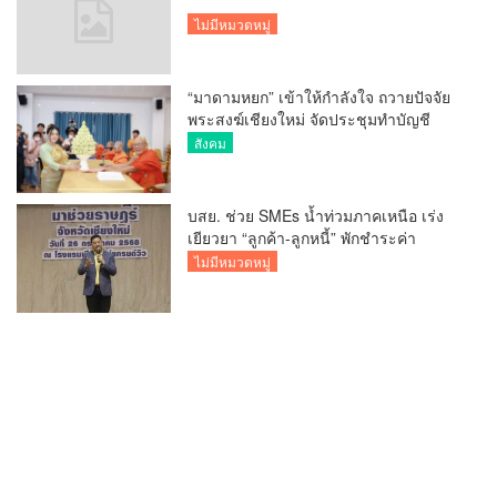
ไม่มีหมวดหมู่
“มาดามหยก” เข้าให้กำลังใจ ถวายปัจจัย
พระสงฆ์เชียงใหม่ จัดประชุมทำบัญชี
รายรับรายจ่ายของวัด กว่า 300 รูป ที่วัด
สังคม
สวนดอก
บสย. ช่วย SMEs น้ำท่วมภาคเหนือ เร่ง
เยียวยา “ลูกค้า-ลูกหนี้” พักชำระค่า
ธรรมเนียม-ค่างวด
ไม่มีหมวดหมู่