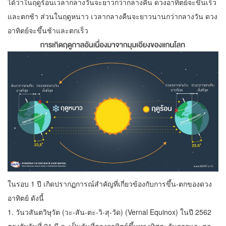
ได้ว่าในฤดูร้อนเวลากลางวันจะยาวกว่ากลางคืน ดวงอาทิตย์จะขึ้นเร็ว
และตกช้า ส่วนในฤดูหนาว เวลากลางคืนจะยาวนานกว่ากลางวัน ดวง
อาทิตย์จะขึ้นช้าและตกเร็ว
ในรอบ 1 ปี เกิดปรากฏการณ์สำคัญที่เกี่ยวข้องกับการขึ้น-ตกของดวง
อาทิตย์ ดังนี้
1. วันวสันตวิษุวัต (วะ-สัน-ตะ-วิ-สุ-วัด) (Vernal Equinox) ในปี 2562