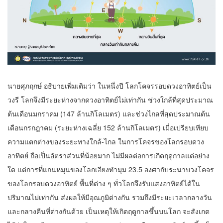
นายศุภฤกษ์ อธิบายเพิ่มเติมว่า ในหนึ่งปี โลกโคจรรอบดวงอาทิตย์เป็น
วงรี โลกจึงมีระยะห่างจากดวงอาทิตย์ไม่เท่ากัน ช่วงใกล้ที่สุดประมาณ
ต้นเดือนมกราคม (147 ล้านกิโลเมตร) และช่วงไกลที่สุดประมาณต้น
เดือนกรกฎาคม (ระยะห่างเฉลี่ย 152 ล้านกิโลเมตร) เมื่อเปรียบเทียบ
ความแตกต่างของระยะทางใกล้-ไกล ในการโคจรของโลกรอบดวง
อาทิตย์ ถือเป็นอัตราส่วนที่น้อยมาก ไม่มีผลต่อการเกิดฤดูกาลแต่อย่าง
ใด แต่การที่แกนหมุนของโลกเอียงทำมุม 23.5 องศากับระนาบวงโคจร
ของโลกรอบดวงอาทิตย์ พื้นที่ต่าง ๆ ทั่วโลกจึงรับแสงอาทิตย์ได้ใน
ปริมาณไม่เท่ากัน ส่งผลให้มีอุณภูมิต่างกัน รวมถึงมีระยะเวลากลางวัน
และกลางคืนที่ต่างกันด้วย เป็นเหตุให้เกิดฤดูกาลขึ้นบนโลก จะสังเกต