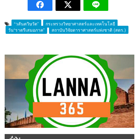
“วสันตวิษุวัต”
กระทรวงวิทยาศาสตร์และเทคโนโลยี
วัน“ราตรีเสมอภาค”
สถาบันวิจัยดาราศาสตร์แห่งชาติ (สดร.)