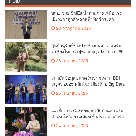
ทั่วไป
บสย. ช่วย SMEs น้ำท่วมภาคเหนือ เร่ง
เยียวยา “ลูกค้า-ลูกหนี้” พักชำระค่า
ธรรมเนียม-ค่างวด
28 กรกฎาคม 2025
ศูนย์อนุรักษ์ช้างปางช้างแม่สา อ.แม่ริม
จ.เชียงใหม่ นำปู่พลายบุญเป็ง วัยกว่า 65
ปี เข้าสู่บ้านพักช้างชรา เพื่อพักผ่อนเต็มที่
28 เมษายน 2025
สถาบันข้อมูลขนาดใหญ่ฯ จัดงาน BDI
สัญจร 2025 พลิกโฉมเมืองด้วย Big Data
& AI ครั้งที่ 2 ที่ จ.เชียงใหม่ ผลักดันการใช้
25 เมษายน 2025
ข้อมูลเพื่อยกระดับเมือง สังคม และ
คุณภาพชีวิตของชาวเชียงใหม่
แม่เลี้ยงวรรณี ลิทองกุล”เปิดบ้านสวนริม
ลำพูน ให้กัลยาณมิตรเข้าสระเกล้าดำหัว
ขอพรเนื่องในประเพณีสงกรานต์ 2568
24 เมษายน 2025
เพื่อสืบสาน อนุรักษ์ประเพณีอันดีงามที่
สืบทอดกันมาแต่โบราณ