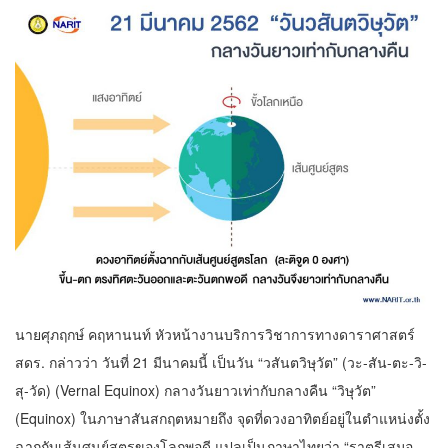
นายศุภฤกษ์ คฤหานนท์ หัวหน้างานบริการวิชาการทางดาราศาสตร์
สดร. กล่าวว่า วันที่ 21 มีนาคมนี้ เป็นวัน “วสันตวิษุวัต” (วะ-สัน-ตะ-วิ-
สุ-วัด) (Vernal Equinox) กลางวันยาวเท่ากับกลางคืน “วิษุวัต”
(Equinox) ในภาษาสันสกฤตหมายถึง จุดที่ดวงอาทิตย์อยู่ในตำแหน่งตั้ง
ฉากกับเส้นศูนย์สูตรของโลกพอดี แปลเป็นภาษาไทยว่า “ราตรีเสมอ