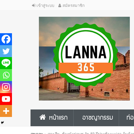
เข้าสู่ระบบ
สมัครสมาชิก
หน้าแรก
อาชญากรรม
ท่อ
สุขภาพ
»
สูญเสีย..ช้างพังย่านุช วัย 83 ปีปางช้างแม่สา ล้มด้ว