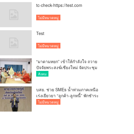
tc-check-https://test.com
ไม่มีหมวดหมู่
Test
ไม่มีหมวดหมู่
“มาดามหยก” เข้าให้กำลังใจ ถวาย
ปัจจัยพระสงฆ์เชียงใหม่ จัดประชุม
ทำบัญชีรายรับรายจ่ายของวัด กว่า
สังคม
300 รูป ที่วัดสวนดอก
บสย. ช่วย SMEs น้ำท่วมภาคเหนือ
เร่งเยียวยา “ลูกค้า-ลูกหนี้” พักชำระ
ค่าธรรมเนียม-ค่างวด
ไม่มีหมวดหมู่