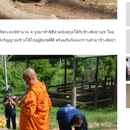
นต์พระสงฆ์จำนวน 4 รูปมาทำพิธีสวดบังสุกุลให้กับช้างพังย่านุช โดย
ิญญาณช้างให้ไปอยู่ยังภพที่ดี พร้อมกับก้มลงกราบอำลาช้างพังย่า