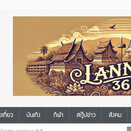
งเที่ยว
บันเทิง
กีฬา
สกู๊ปข่าว
สังคม
ยโรคชรา อยู่คู่ปางมา 45 ปี