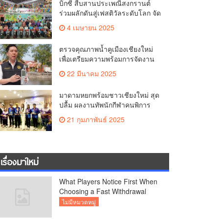
บิ๊กซี สืบสานประเพณีสงกรานต์
คุณภาพชีวิตของชาวเชียงใหม่
ร่วมผลักดันสู่เฟสติวัลระดับโลก จัด
แคมเปญ “สาดสนุกรับสงกรานต์ที่
4 เมษายน 2025
บิ๊กซี” อัดโปรฉ่ำ ลดสูงสุด 50%
กระตุ้นการเดินทางนักท่องเที่ยว
ตรวจคุณภาพน้ำคูเมืองเชียงใหม่
ไทย – ต่างชาติ คาดยอดขายโตก
เพื่อเตรียมความพร้อมการจัดงาน
ว่า 2,132 ล้านบาท
ประเพณีสงกรานต์ หรือป๋าเวณีปี๋
22 มีนาคม 2025
ใหม่เมืองเจียงใหม่ ประจำปี 2568
บริเวณคูเมือง
มาดามหยกพร้อมชาวเชียงใหม่ สุด
ปลื้ม ผลงานทัพนักกีฬาคนพิการ
เชียงใหม่ คว้าเหรียญ “อัญมณี
21 กุมภาพันธ์ 2025
เกมส์”ที่จันทบุรีam เชียงใหม่
เรื่องมาใหม่
What Players Notice First When
Choosing a Fast Withdrawal
Casino UK
ไม่มีหมวดหมู่