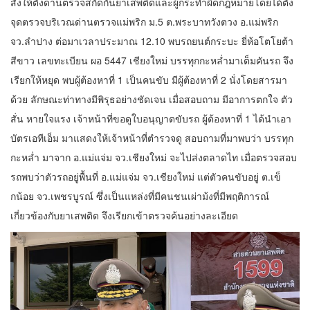
สั่งให้ตั้งด่านตรวจสกัดกั้นยาเสพติดและผู้กระทำผิดกฎหมายโดยได้ตั้ง
จุดตรวจบริเวณด่านตรวจแม่พริก ม.5 ต.พระบาทวังตวง อ.แม่พริก
จว.ลำปาง ต่อมาเวลาประมาณ 12.10 พบรถยนต์กระบะ ยี่ห้อโตโยต้า
สีขาว เลขทะเบียน ผอ 5447 เชียงใหม่ บรรทุกกะหล่ำมาเต็มคันรถ จึง
เรียกให้หยุด พบผู้ต้องหาที่ 1 เป็นคนขับ มีผู้ต้องหาที่ 2 นั่งโดยสารมา
ด้วย ลักษณะท่าทางมีพิรุธอย่างชัดเจน เมื่อสอบถาม มีอาการตกใจ ตัว
สั่น หายใจแรง เจ้าหน้าที่ขอดูใบอนุญาตขับรถ ผู้ต้องหาที่ 1 ได้นำเอา
บัตรเอทีเอ็ม มาแสดงให้เจ้าหน้าที่ตำรวจดู สอบถามที่มาพบว่า บรรทุก
กะหล่ำ มาจาก อ.แม่แจ่ม จว.เชียงใหม่ จะไปส่งตลาดไท เมื่อตรวจสอบ
รถพบว่าตัวรถอยู่พื้นที่ อ.แม่แจ่ม จว.เชียงใหม่ แต่ตัวคนขับอยู่ ต.เข็
กน้อย จว.เพชรบูรณ์ ซึ่งเป็นแหล่งที่มีคนชนเผ่าม้งที่มีพฤติการณ์
เกี่ยวข้องกับยาเสพติด จึงเรียกเข้าตรวจค้นอย่างละเอียด