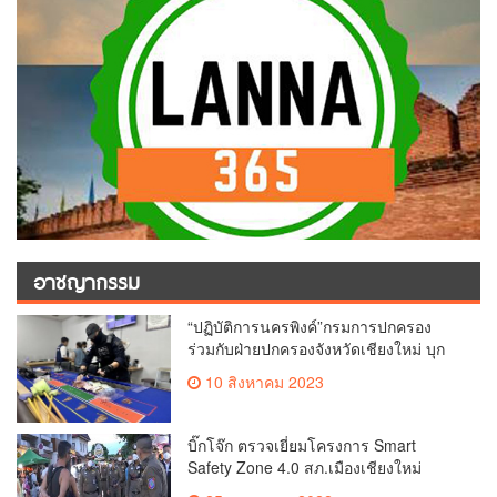
อาชญากรรม
“ปฏิบัติการนครพิงค์”กรมการปกครอง
ร่วมกับฝ่ายปกครองจังหวัดเชียงใหม่ บุก
ทลายบ่อน 89 CLUB Casino บ่อนใหญ่
10 สิงหาคม 2023
กลางเมืองเชียงใหม่ ย่านสินติธรรม พบ
เงินหมุนเวียนต่อวันกว่าล้านบาท นักพนัน
กว่าร้อยคน
บิ๊กโจ๊ก ตรวจเยี่ยมโครงการ Smart
Safety Zone 4.0 สภ.เมืองเชียงใหม่
พร้อมเดินถนนคนเดินสร้างความอบอุ่นนัก