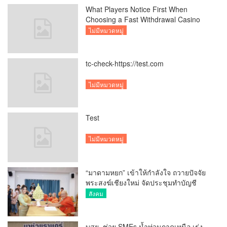
What Players Notice First When
Choosing a Fast Withdrawal Casino
UK
ไม่มีหมวดหมู่
tc-check-https://test.com
ไม่มีหมวดหมู่
Test
ไม่มีหมวดหมู่
“มาดามหยก” เข้าให้กำลังใจ ถวายปัจจัย
พระสงฆ์เชียงใหม่ จัดประชุมทำบัญชี
รายรับรายจ่ายของวัด กว่า 300 รูป ที่วัด
สังคม
สวนดอก
บสย. ช่วย SMEs น้ำท่วมภาคเหนือ เร่ง