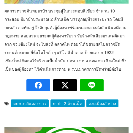
ผลการตรวจค้นพบยาบ้า บรรจุอยู่ในกระสอบสีเขียว จำนวน 10
กระสอบ มียาบ้าประมาณ 2 ล้านเม็ด บรรทุกอยู่ท้ายกระบะรถ โดยมี
กะหล่ำวางทับอยู่ จึงจับกุมตัวผู้ต้องหาพร้อมของกลางส่งดำเนินคดีตาม
กฎหมาย สอบสวนขยายผลผู้ต้องหารับว่า รับจ้างลำเลียงยาเสพติดมา
จาก จว.เชียงใหม่ จะไปส่งที่ ตลาดไท ต่อมาได้ขยายผลไปตรวจยึด
รถยนต์กระบะ ยี่ห้อโตโยต้า รุ่นรีโว่ สีน้ำตาล ป้ายแดง ก 1922
เชียงใหม่ ที่จอดไว้บริเวณปั้มน้ำมัน ปตท. เขต อ.ฮอด จว.เชียงใหม่ ซึ่ง
เป็นของผู้ต้องหา ไว้ดำเนินการตาม พ.ร.บ.มาตรการยึดทรัพย์ต่อไป
ผบช.ภ.5แถลงข่าว
ยาบ้า 2 ล้านเม็ด
สภ.เมืองลำปาง