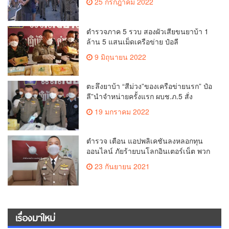
25 กรกฎาคม 2022
ท่องเที่ยว
ตำรวจภาค 5 รวบ สองผัวเสียขนยาบ้า 1
ล้าน 5 แสนเม็ดเครือข่าย ป๋อลี
9 มิถุนายน 2022
ตะลึงยาบ้า “สีม่วง”ของเครือข่ายนรก” ป๋อ
ลี”นำจำหน่ายครั้งแรก ผบช.ภ.5 สั่ง
กวาดล้างให้สิ้นซาก
19 มกราคม 2022
ตำรวจ เตือน แอปพลิเคชันลงหลอกทุน
ออนไลน์ ภัยร้ายบนโลกอินเตอร์เน็ต พวก
หาสมาชิกระวังโดนดำเนินคดีด้วย
23 กันยายน 2021
เรื่องมาใหม่