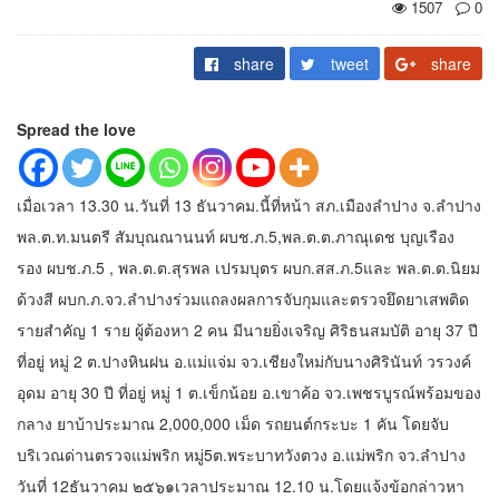
1507
0
share
tweet
share
Spread the love
เมื่อเวลา 13.30 น.วันที่ 13 ธันวาคม.นี้ที่หน้า สภ.เมืองลำปาง จ.ลำปาง
พล.ต.ท.มนตรี สัมบุณณานนท์ ผบช.ภ.5,พล.ต.ต.ภาณุเดช บุญเรือง
รอง ผบช.ภ.5 , พล.ต.ต.สุรพล เปรมบุตร ผบก.สส.ภ.5และ พล.ต.ต.นิยม
ด้วงสี ผบก.ภ.จว.ลำปางร่วมแถลงผลการจับกุมและตรวจยึดยาเสพติด
รายสำคัญ 1 ราย ผู้ต้องหา 2 คน มีนายยิ่งเจริญ ศิริธนสมบัติ อายุ 37 ปี
ที่อยู่ หมู่ 2 ต.ปางหินฝน อ.แม่แจ่ม จว.เชียงใหม่กับนางศิรินันท์ วรวงค์
อุดม อายุ 30 ปี ที่อยู่ หมู่ 1 ต.เข็กน้อย อ.เขาค้อ จว.เพชรบูรณ์พร้อมของ
กลาง ยาบ้าประมาณ 2,000,000 เม็ด รถยนต์กระบะ 1 คัน โดยจับ
บริเวณด่านตรวจแม่พริก หมู่5ต.พระบาทวังตวง อ.แม่พริก จว.ลำปาง
วันที่ 12ธันวาคม ๒๕๖๑เวลาประมาณ 12.10 น.โดยแจ้งข้อกล่าวหา