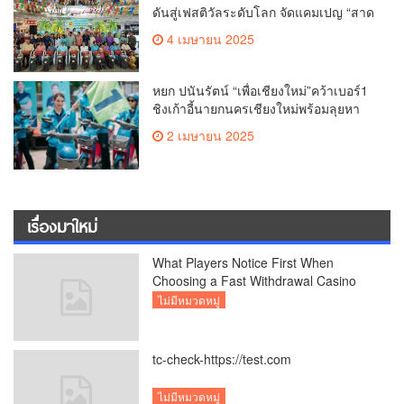
ดันสู่เฟสติวัลระดับโลก จัดแคมเปญ “สาด
สนุกรับสงกรานต์ที่บิ๊กซี” อัดโปรฉ่ำ ลด
4 เมษายน 2025
สูงสุด 50% กระตุ้นการเดินทางนักท่อง
เที่ยวไทย – ต่างชาติ คาดยอดขายโตกว่า
2,132 ล้านบาท
หยก ปนันรัตน์ “เพื่อเชียงใหม่”คว้าเบอร์1
ชิงเก้าอี้นายกนครเชียงใหม่พร้อมลุยหา
เสียงเต็มที่
2 เมษายน 2025
เรื่องมาใหม่
What Players Notice First When
Choosing a Fast Withdrawal Casino
UK
ไม่มีหมวดหมู่
tc-check-https://test.com
ไม่มีหมวดหมู่