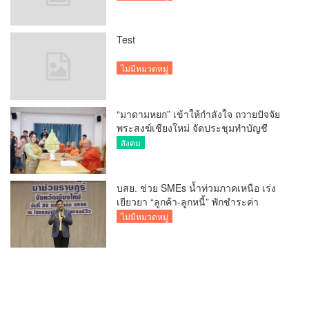
Test
ไม่มีหมวดหมู่
“มาดามหยก” เข้าให้กำลังใจ ถวายปัจจัย
พระสงฆ์เชียงใหม่ จัดประชุมทำบัญชี
รายรับรายจ่ายของวัด กว่า 300 รูป ที่วัด
สังคม
สวนดอก
บสย. ช่วย SMEs น้ำท่วมภาคเหนือ เร่ง
เยียวยา “ลูกค้า-ลูกหนี้” พักชำระค่า
ธรรมเนียม-ค่างวด
ไม่มีหมวดหมู่