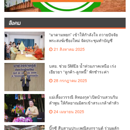
สังคม
“มาดามหยก” เข้าให้กำลังใจ ถวายปัจจัย
พระสงฆ์เชียงใหม่ จัดประชุมทำบัญชี
รายรับรายจ่ายของวัด กว่า 300 รูป ที่วัด
21 สิงหาคม 2025
สวนดอก
บสย. ช่วย SMEs น้ำท่วมภาคเหนือ เร่ง
เยียวยา “ลูกค้า-ลูกหนี้” พักชำระค่า
ธรรมเนียม-ค่างวด
28 กรกฎาคม 2025
แม่เลี้ยงวรรณี ลิทองกุล”เปิดบ้านสวนริม
ลำพูน ให้กัลยาณมิตรเข้าสระเกล้าดำหัว
ขอพรเนื่องในประเพณีสงกรานต์ 2568
24 เมษายน 2025
เพื่อสืบสาน อนุรักษ์ประเพณีอันดีงามที่
สืบทอดกันมาแต่โบราณ
บิ๊กซี สืบสานประเพณีสงกรานต์ ร่วมผลัก