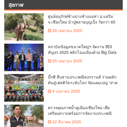
สุขภาพ
ศูนย์อนุรักษ์ช้างปางช้างแม่สา อ.แม่ริม
จ.เชียงใหม่ นำปู่พลายบุญเป็ง วัยกว่า 65
ปี เข้าสู่บ้านพักช้างชรา เพื่อพักผ่อนเต็มที่
28 เมษายน 2025
สถาบันข้อมูลขนาดใหญ่ฯ จัดงาน BDI
สัญจร 2025 พลิกโฉมเมืองด้วย Big Data
& AI ครั้งที่ 2 ที่ จ.เชียงใหม่ ผลักดันการใช้
25 เมษายน 2025
ข้อมูลเพื่อยกระดับเมือง สังคม และ
คุณภาพชีวิตของชาวเชียงใหม่
บิ๊กซี สืบสานประเพณีสงกรานต์ ร่วมผลัก
ดันสู่เฟสติวัลระดับโลก จัดแคมเปญ “สาด
สนุกรับสงกรานต์ที่บิ๊กซี” อัดโปรฉ่ำ ลด
4 เมษายน 2025
สูงสุด 50% กระตุ้นการเดินทางนักท่อง
เที่ยวไทย – ต่างชาติ คาดยอดขายโตกว่า
2,132 ล้านบาท
ตรวจคุณภาพน้ำคูเมืองเชียงใหม่ เพื่อ
เตรียมความพร้อมการจัดงานประเพณี
สงกรานต์ หรือป๋าเวณีปี๋ใหม่เมืองเจียงใหม่
22 มีนาคม 2025
ประจำปี 2568 บริเวณคูเมือง