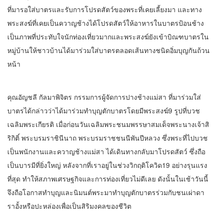
ที่มารอใส่บาตรและรับการโปรดสัตว์ของพระที่เคยเลี้ยงมา และทาง
พระสงฆ์ที่เคยเป็นควาญช้างได้โปรดสัตว์ให้อาหารในบาตรป้อนช้าง
เป็นภาพที่ประทับใจนักท่องเที่ยวมากและพระสงฆ์ยังเข้าบิณฑบาตรใน
หมู่บ้านให้ชาวบ้านได้มาร่วมใส่บาตรตลอดเส้นทางชนิดอิ่มบุญกันถ้วน
หน้า
คุณอัญชลี กัลมาพิจิตร กรรมการผู้จัดการปางช้างแม่สา ที่มาร่วมใส่
บาตรได้กล่าวว่าได้มาร่วมทำบุญตักบาตรโดยมีพระสงฆ์9 รูปที่บวช
เฉลิมพระเกียรติ เมื่อก่อนวันเฉลิมพระชนมพรรษาสมเด็จพระนางเจ้าสิ
ริกิติ์ พระบรมราชินีนาถ พระบรมราชชนนีพันปีหลวง ซึ่งพระที่ไปบวช
เป็นพนักงานและควาญช้างแม่สา ได้เดินทางกลับมาโปรดสัตว์ ซึ่งถือ
เป็นบารมีที่ยิ่งใหญ่ หลังจากที่เราอยู่ในช่วงวิกฤติโควิด19 อย่างรุนแรง
ที่สุด ทำให้สภาพเศรษฐกิจและการท่องเที่ยวไม่ดีเลย ดังนั้นในเช้าวันนี้
จึงถือโอกาสทำบุญและนิมนต์พระมาทำบุญตักบาตรร่วมกับชนเผ่าดา
ราอั้งหรือปะหล่องเพื่อเป็นสิริมงคลของชีวิต