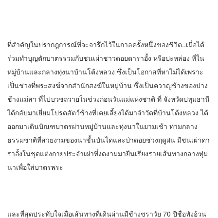
ที่สำคัญในปรากฎการณ์ที่จะจารึกไว้ในกาลครั้งหนึ่งของชีวิต..เมื่อได้
ร่วมทำบุญตักบาตรร่วมกับชนเผ่าชาวดอยดาราอั้ง หรือปะหล่อง ที่ใน
หมู่บ้านและกลางทุ่งนาบ้านโต้งหลวง ซึ่งเป็นโอกาสที่หาไม่ได้เพราะ
เป็นช่วงที่พระสงฆ์จากสำนักสงฆ์ในหมู่บ้าน ซึ่งเป็นควาญช้างของปาง
ช้างแม่สา ที่ไปบวชถวายในช่วงก่อนวันแม่แห่งชาติ ที่ จังหวัดปทุมธานี
ได้กลับมาเยี่ยมโปรดสัตว์ช้างที่เคยเลี้ยงได้มาจำวัดที่บ้านโต้งหลวง ได้
ออกมาเดินบิณฑบาตรผ่านหมู่บ้านและทุ่งนาในยามเช้า ท่ามกลาง
ธรรมชาติที่สวยงามของนาขั้นบันไดและป่าดอยช่วงฤดูฝน มีชนเผ่าดา
ราอั้งในชุดแต่งกายประจำเผ่าที่งดงามมายืนเรียงรายเส้นทางกลางทุ่ม
นาเพื่อใส่บาตรพระ
และที่สุดประทับใจเมื่อเส้นทางที่เดินผ่านมีช้างชราวัย 70 ปีชื่อพังอ้วน