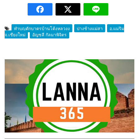
ทำบุญตักบาตรบ้านโต้งหลวงง
ปางช้างแม่สา
อ.แม่ริม
จ.เชียงใหม่
อัญชลี กัลมาพิจิตร