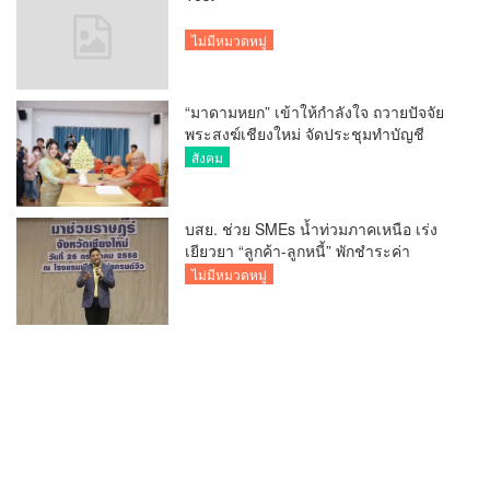
ไม่มีหมวดหมู่
“มาดามหยก” เข้าให้กำลังใจ ถวายปัจจัย
พระสงฆ์เชียงใหม่ จัดประชุมทำบัญชี
รายรับรายจ่ายของวัด กว่า 300 รูป ที่วัด
สังคม
สวนดอก
บสย. ช่วย SMEs น้ำท่วมภาคเหนือ เร่ง
เยียวยา “ลูกค้า-ลูกหนี้” พักชำระค่า
ธรรมเนียม-ค่างวด
ไม่มีหมวดหมู่