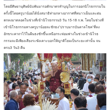
โดยมีศิษยานุศิษย์นับพันมารอตักบาตรทำบุญในการออกนิโรธกรรมใน
ครั้งนี้โดยครูบาน้อยได้นั่งสมาธิท่ามกลางอากาศที่หนาวเย็นและฝน
ตกลงมาตลอดในช่วงที่เข้านิโรธกรรม3 วัน 15-18 ก.พ. โดยในช่วงที่
เข้านิโรธกรรมทางครูบาน้อยจะชักธง”ปราบมารบันดาลโชค”ที่ลง
อักขระคาถาไว้ในผืนธงชักขึ้นเหนือกระท่อมฟางในช่วงเข้านิโรธ
กรรมจะมีเพียงเสียงระฆังเคาะบอกให้ญาติโยมเป็นระยะเท่านั้น จน
ครบ3 วัน3 คืน