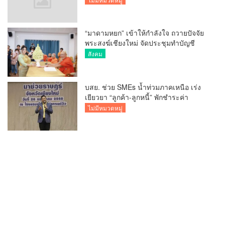
“มาดามหยก” เข้าให้กำลังใจ ถวายปัจจัย
พระสงฆ์เชียงใหม่ จัดประชุมทำบัญชี
รายรับรายจ่ายของวัด กว่า 300 รูป ที่วัด
สังคม
สวนดอก
บสย. ช่วย SMEs น้ำท่วมภาคเหนือ เร่ง
เยียวยา “ลูกค้า-ลูกหนี้” พักชำระค่า
ธรรมเนียม-ค่างวด
ไม่มีหมวดหมู่