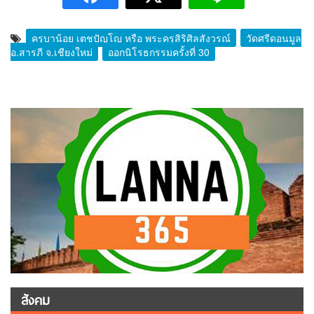
ครูบาน้อย เตชปัญโญ หรือ พระครูสิริศิลสังวรณ์
วัดศรีดอนมูล
อ.สารภี จ.เชียงใหม่
ออกนิโรธกรรมครั้งที่ 30
สังคม