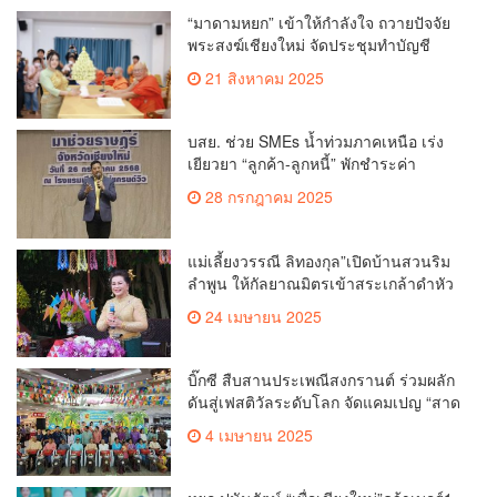
“มาดามหยก” เข้าให้กำลังใจ ถวายปัจจัย
พระสงฆ์เชียงใหม่ จัดประชุมทำบัญชี
รายรับรายจ่ายของวัด กว่า 300 รูป ที่วัด
21 สิงหาคม 2025
สวนดอก
บสย. ช่วย SMEs น้ำท่วมภาคเหนือ เร่ง
เยียวยา “ลูกค้า-ลูกหนี้” พักชำระค่า
ธรรมเนียม-ค่างวด
28 กรกฎาคม 2025
แม่เลี้ยงวรรณี ลิทองกุล”เปิดบ้านสวนริม
ลำพูน ให้กัลยาณมิตรเข้าสระเกล้าดำหัว
ขอพรเนื่องในประเพณีสงกรานต์ 2568
24 เมษายน 2025
เพื่อสืบสาน อนุรักษ์ประเพณีอันดีงามที่
สืบทอดกันมาแต่โบราณ
บิ๊กซี สืบสานประเพณีสงกรานต์ ร่วมผลัก
ดันสู่เฟสติวัลระดับโลก จัดแคมเปญ “สาด
สนุกรับสงกรานต์ที่บิ๊กซี” อัดโปรฉ่ำ ลด
4 เมษายน 2025
สูงสุด 50% กระตุ้นการเดินทางนักท่อง
เที่ยวไทย – ต่างชาติ คาดยอดขายโตกว่า
2,132 ล้านบาท