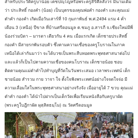
สำหรับประวัติครูบาน้อย เตชปญฺโญหรือพระครูสิริศีลสังวร มีนามเดิม
ว่า ประสิทธิ์ กองคำ (น้อย) เป็นบุตรของคุณพ่อคำ กองคำ และคุณแม่
ต๋าคำ กองคำ เกิดเมื่อวันเสาร์ที่ 10 กุมภาพันธ์ พ.ศ.2494 แรม 4 ค่ำ
เดือน 3 (เหนือ) ปีขาล ที่บ้านศรีดอนมูล ต.ชมภู อ.สารภี จ.เชียงใหม่มีพี่
น้องร่วมบิดา – มารดา เดียวกัน 4 คน เมื่อแรกเกิด เด็กชายประสิทธิ์
กองคำ มีสายรกพันรอบตัว ซึ่งตามความเชื่อของครูโบราณในภาค
เหนือได้เล่ากันมาว่า จะได้บวชเป็นพระสืบทอดพระพุทธศาสนาต่อไป
และแล้วก็เป็นไปตามความเชื่อของคนโบราณ เด็กชายน้อย ชอบ
ติดตามคุณแม่ต๋าคำไปทำบุญที่วัดในวันพระเสมอ เวลาพระเทศน์ เด็ก
ชายน้อย สำรวม กาย วาจา ใจ ตั้งใจฟังพระเทศน์อย่างใจจดใจจ่อ มี
ความเลื่อมใสในพระพุทธศาสนาอย่างจริงจัง เมื่ออายุได้ 7 ขวบ คุณแม่
ต๋าคำ กองคำ ได้นำไปฝากเป็นเด็กวัดเพื่อเรียนหนังสือกับครูบาผัด
(พระครูใบฎีกาผัด ผุสฺสิตธมฺโม) ณ วัดศรีดอนมูล