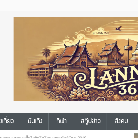
งเที่ยว
บันเทิง
กีฬา
สกู๊ปข่าว
สังคม
รแพร่ระบาดของเชื้อไวรัสโคโรนาสายพันธุ์ใหม่ 2019