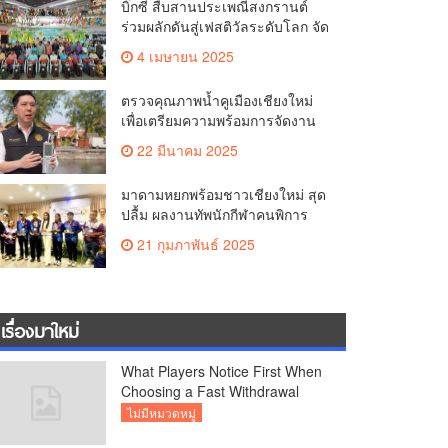
บิ๊กซี สืบสานประเพณีสงกรานต์
คุณภาพชีวิตของชาวเชียงใหม่
ร่วมผลักดันสู่เฟสติวัลระดับโลก จัด
แคมเปญ “สาดสนุกรับสงกรานต์ที่
4 เมษายน 2025
บิ๊กซี” อัดโปรฉ่ำ ลดสูงสุด 50%
กระตุ้นการเดินทางนักท่องเที่ยว
ตรวจคุณภาพน้ำคูเมืองเชียงใหม่
ไทย – ต่างชาติ คาดยอดขายโตก
เพื่อเตรียมความพร้อมการจัดงาน
ว่า 2,132 ล้านบาท
ประเพณีสงกรานต์ หรือป๋าเวณีปี๋
22 มีนาคม 2025
ใหม่เมืองเจียงใหม่ ประจำปี 2568
บริเวณคูเมือง
มาดามหยกพร้อมชาวเชียงใหม่ สุด
ปลื้ม ผลงานทัพนักกีฬาคนพิการ
เชียงใหม่ คว้าเหรียญ “อัญมณี
21 กุมภาพันธ์ 2025
เกมส์”ที่จันทบุรีam เชียงใหม่
เรื่องมาใหม่
What Players Notice First When
Choosing a Fast Withdrawal
Casino UK
ไม่มีหมวดหมู่