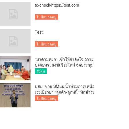
tc-check-https://test.com
ไม่มีหมวดหมู่
Test
ไม่มีหมวดหมู่
“มาดามหยก” เข้าให้กำลังใจ ถวาย
ปัจจัยพระสงฆ์เชียงใหม่ จัดประชุม
ทำบัญชีรายรับรายจ่ายของวัด กว่า
สังคม
300 รูป ที่วัดสวนดอก
บสย. ช่วย SMEs น้ำท่วมภาคเหนือ
เร่งเยียวยา “ลูกค้า-ลูกหนี้” พักชำระ
ค่าธรรมเนียม-ค่างวด
ไม่มีหมวดหมู่