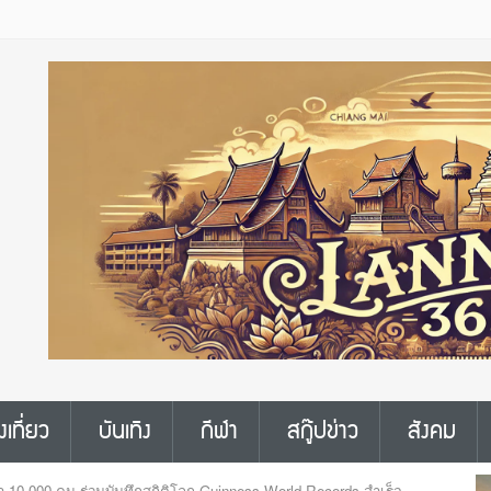
งเที่ยว
บันเทิง
กีฬา
สกู๊ปข่าว
สังคม
า 10,000 คน ร่วมบันทึกสถิติโลก Guinness World Records สำเร็จ