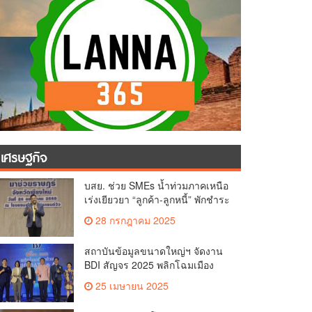
เศรษฐกิจ
บสย. ช่วย SMEs น้ำท่วมภาคเหนือ
เร่งเยียวยา “ลูกค้า-ลูกหนี้” พักชำระ
ค่าธรรมเนียม-ค่างวด
28 กรกฎาคม 2025
สถาบันข้อมูลขนาดใหญ่ฯ จัดงาน
BDI สัญจร 2025 พลิกโฉมเมือง
ด้วย Big Data & AI ครั้งที่ 2 ที่
25 เมษายน 2025
จ.เชียงใหม่ ผลักดันการใช้ข้อมูล
เพื่อยกระดับเมือง สังคม และ