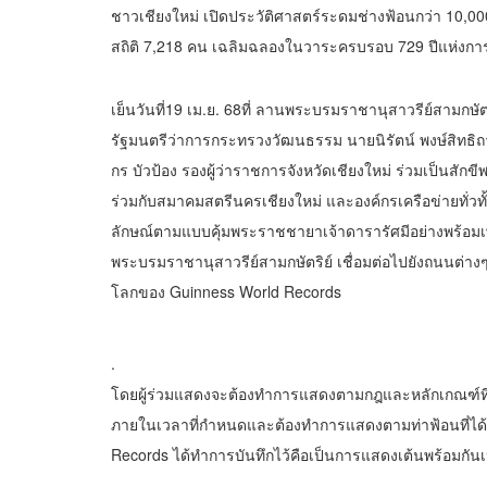
ชาวเชียงใหม่ เปิดประวัติศาสตร์ระดมช่างฟ้อนกว่า 10,0
สถิติ 7,218 คน เฉลิมฉลองในวาระครบรอบ 729 ปีแห่งกา
เย็นวันที่19 เม.ย. 68ที่ ลานพระบรมราชานุสาวรีย์สามกษัต
รัฐมนตรีว่าการกระทรวงวัฒนธรรม นายนิรัตน์ พงษ์สิทธิถา
กร บัวป้อง รองผู้ว่าราชการจังหวัดเชียงใหม่ ร่วมเป็นสักข
ร่วมกับสมาคมสตรีนครเชียงใหม่ และองค์กรเครือข่ายทั่วท
ลักษณ์ตามแบบคุ้มพระราชชายาเจ้าดารารัศมีอย่างพร้อมเพรีย
พระบรมราชานุสาวรีย์สามกษัตริย์ เชื่อมต่อไปยังถนนต่างๆ
โลกของ Guinness World Records
.
โดยผู้ร่วมแสดงจะต้องทำการแสดงตามกฎและหลักเกณฑ์ที
ภายในเวลาที่กำหนดและต้องทำการแสดงตามท่าฟ้อนที่ได้อนุมัต
Records ได้ทำการบันทึกไว้คือเป็นการแสดงเต้นพร้อมกั