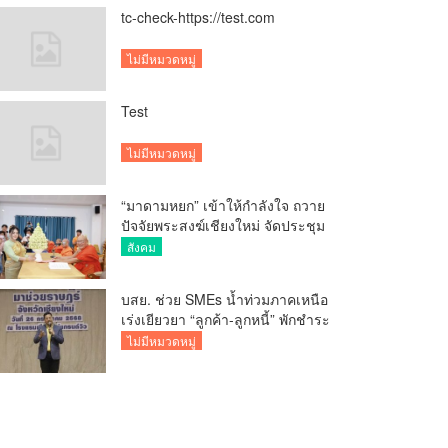
tc-check-https://test.com
ไม่มีหมวดหมู่
Test
ไม่มีหมวดหมู่
“มาดามหยก” เข้าให้กำลังใจ ถวาย
ปัจจัยพระสงฆ์เชียงใหม่ จัดประชุม
ทำบัญชีรายรับรายจ่ายของวัด กว่า
สังคม
300 รูป ที่วัดสวนดอก
บสย. ช่วย SMEs น้ำท่วมภาคเหนือ
เร่งเยียวยา “ลูกค้า-ลูกหนี้” พักชำระ
ค่าธรรมเนียม-ค่างวด
ไม่มีหมวดหมู่