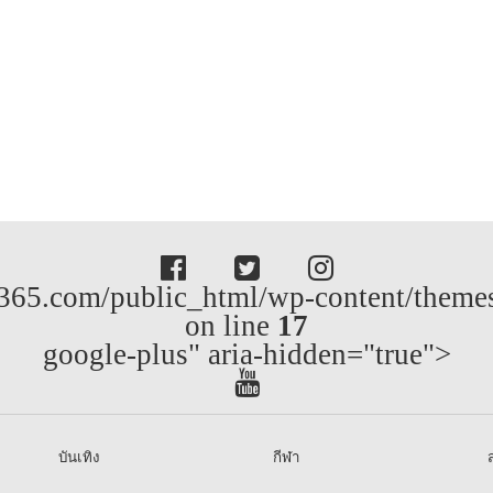
65.com/public_html/wp-content/themes/
on line
17
google-plus" aria-hidden="true">
บันเทิง
กีฬา
ส