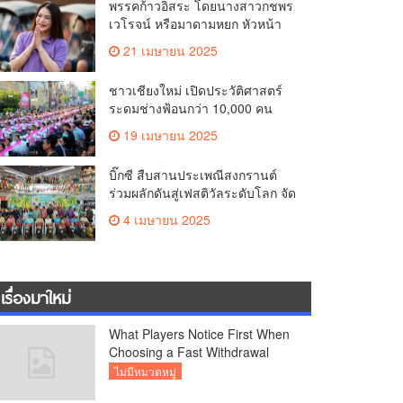
พรรคก้าวอิสระ โดยนางสาวกชพร
คุณภาพชีวิตของชาวเชียงใหม่
เวโรจน์ หรือมาดามหยก หัวหน้า
พรรคฯ จัดการประชุมใหญ่สามัญ
21 เมษายน 2025
ประจำปี 2568 พรรคก้าวอิสระ ครั้ง
ที่ 1/2568 โ
ชาวเชียงใหม่ เปิดประวัติศาสตร์
ระดมช่างฟ้อนกว่า 10,000 คน
ร่วมบันทึกสถิติโลก Guinness
19 เมษายน 2025
World Records สำเร็จทำลายสถิติ
7,218 คน เฉลิมฉลองในวาระครบ
บิ๊กซี สืบสานประเพณีสงกรานต์
รอบ 729 ปีแห่งการสถาปนาเมือง
ร่วมผลักดันสู่เฟสติวัลระดับโลก จัด
เชียงใหม่
แคมเปญ “สาดสนุกรับสงกรานต์ที่
4 เมษายน 2025
บิ๊กซี” อัดโปรฉ่ำ ลดสูงสุด 50%
กระตุ้นการเดินทางนักท่องเที่ยว
ไทย – ต่างชาติ คาดยอดขายโตก
ว่า 2,132 ล้านบาท
เรื่องมาใหม่
What Players Notice First When
Choosing a Fast Withdrawal
Casino UK
ไม่มีหมวดหมู่