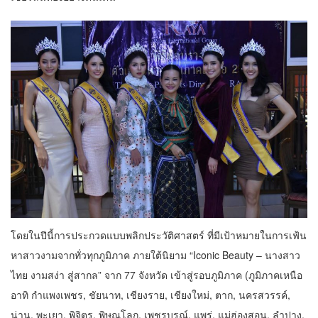
โดยในปีนี้การประกวดแบบพลิกประวัติศาสตร์ ที่มีเป้าหมายในการเฟ้น
หาสาวงามจากทั่วทุกภูมิภาค ภายใต้นิยาม “Iconic Beauty – นางสาว
ไทย งามสง่า สู่สากล” จาก 77 จังหวัด เข้าสู่รอบภูมิภาค (ภูมิภาคเหนือ
อาทิ กำแพงเพชร, ชัยนาท, เชียงราย, เชียงใหม่, ตาก, นครสวรรค์,
น่าน, พะเยา, พิจิตร, พิษณุโลก, เพชรบูรณ์, แพร่, แม่ฮ่องสอน, ลำปาง,