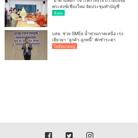
“มาดามหยก” เข้าให้กำลังใจ ถวายปัจจัย
พระสงฆ์เชียงใหม่ จัดประชุมทำบัญชี
รายรับรายจ่ายของวัด กว่า 300 รูป ที่วัด
สังคม
สวนดอก
บสย. ช่วย SMEs น้ำท่วมภาคเหนือ เร่ง
เยียวยา “ลูกค้า-ลูกหนี้” พักชำระค่า
ธรรมเนียม-ค่างวด
ไม่มีหมวดหมู่