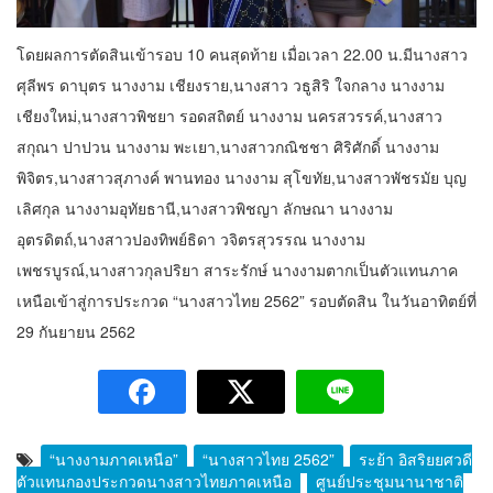
โดยผลการตัดสินเข้ารอบ 10 คนสุดท้าย เมื่อเวลา 22.00 น.มีนางสาว
ศุลีพร ดาบุตร นางงาม เชียงราย,นางสาว วธูสิริ ใจกลาง นางงาม
เชียงใหม่,นางสาวพิชยา รอดสถิตย์ นางงาม นครสวรรค์,นางสาว
สกุณา ปาปวน นางงาม พะเยา,นางสาวกณิชชา ศิริศักดิ์ นางงาม
พิจิตร,นางสาวสุภางค์ พานทอง นางงาม สุโขทัย,นางสาวพัชรมัย บุญ
เลิศกุล นางงามอุทัยธานี,นางสาวพิชญา ลักษณา นางงาม
อุตรดิตถ์,นางสาวปองทิพย์ธิดา วจิตรสุวรรณ นางงาม
เพชรบูรณ์,นางสาวกุลปริยา สาระรักษ์ นางงามตากเป็นตัวแทนภาค
เหนือเข้าสู่การประกวด “นางสาวไทย 2562” รอบตัดสิน ในวันอาทิตย์ที่
29 กันยายน 2562
“นางงามภาคเหนือ”
“นางสาวไทย 2562”
ระย้า อิสริยยศวดี
ตัวแทนกองประกวดนางสาวไทยภาคเหนือ
ศูนย์ประชุมนานาชาติ