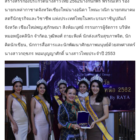
สร้างสรรกองประกวดนางสาวไทย 2562นางกนกพร​ พรรณ​เทวี รอง
นายก​เหล่า​กาชาด​จังหวัด​เชียงใหม่นางอนิดา โทณะวณิก นายกสมาคม
สตรีนักธุรกิจและวิชาชีพ แห่งประเทศไทยในพระบรมราชินูปถัมภ์
จังหวัด เชียงใหม่พญ.ศุภักษณา สิงห์ยะบุศย์ กรรมการผู้จัดการ บริษัท
หมอหญิงคลินิก จำกัดอ.วุฒิพงศ์​ ถายะพิงค์​ นักส่งเสริมสุขภาพจิต, นัก
คิดนักเขียน, นักการสื่อสารและนักพัฒนาศักยภาพมนุษย์ด้วยสหศาสตร์
นางสาวกฤชภร​ หอมบุญญาศักดิ์​ นางสาวไทยประจำปี​ 2553