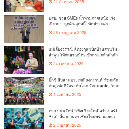
21 สิงหาคม 2025
สวนดอก
บสย. ช่วย SMEs น้ำท่วมภาคเหนือ เร่ง
เยียวยา “ลูกค้า-ลูกหนี้” พักชำระค่า
ธรรมเนียม-ค่างวด
28 กรกฎาคม 2025
แม่เลี้ยงวรรณี ลิทองกุล”เปิดบ้านสวนริม
ลำพูน ให้กัลยาณมิตรเข้าสระเกล้าดำหัว
ขอพรเนื่องในประเพณีสงกรานต์ 2568
24 เมษายน 2025
เพื่อสืบสาน อนุรักษ์ประเพณีอันดีงามที่
สืบทอดกันมาแต่โบราณ
บิ๊กซี สืบสานประเพณีสงกรานต์ ร่วมผลัก
ดันสู่เฟสติวัลระดับโลก จัดแคมเปญ “สาด
สนุกรับสงกรานต์ที่บิ๊กซี” อัดโปรฉ่ำ ลด
4 เมษายน 2025
สูงสุด 50% กระตุ้นการเดินทางนักท่อง
เที่ยวไทย – ต่างชาติ คาดยอดขายโตกว่า
2,132 ล้านบาท
หยก ปนันรัตน์ “เพื่อเชียงใหม่”คว้าเบอร์1
ชิงเก้าอี้นายกนครเชียงใหม่พร้อมลุยหา
เสียงเต็มที่
2 เมษายน 2025