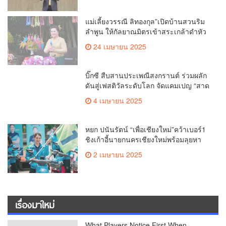
แม่เลี้ยงวรรณี ลิทองกุล”เปิดบ้านสวนริม
ลำพูน ให้กัลยาณมิตรเข้าสระเกล้าดำหัว
ขอพรเนื่องในประเพณีสงกรานต์ 2568
24 เมษายน 2025
เพื่อสืบสาน อนุรักษ์ประเพณีอันดีงามที่
สืบทอดกันมาแต่โบราณ
บิ๊กซี สืบสานประเพณีสงกรานต์ ร่วมผลัก
ดันสู่เฟสติวัลระดับโลก จัดแคมเปญ “สาด
สนุกรับสงกรานต์ที่บิ๊กซี” อัดโปรฉ่ำ ลด
4 เมษายน 2025
สูงสุด 50% กระตุ้นการเดินทางนักท่อง
เที่ยวไทย – ต่างชาติ คาดยอดขายโตกว่า
2,132 ล้านบาท
หยก ปนันรัตน์ “เพื่อเชียงใหม่”คว้าเบอร์1
ชิงเก้าอี้นายกนครเชียงใหม่พร้อมลุยหา
เสียงเต็มที่
2 เมษายน 2025
เรื่องมาใหม่
What Players Notice First When