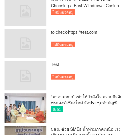
Choosing a Fast Withdrawal Casino
UK
ไม่มีหมวดหมู่
tc-check-https://test.com
ไม่มีหมวดหมู่
Test
ไม่มีหมวดหมู่
“มาดามหยก” เข้าให้กำลังใจ ถวายปัจจัย
พระสงฆ์เชียงใหม่ จัดประชุมทำบัญชี
รายรับรายจ่ายของวัด กว่า 300 รูป ที่วัด
สังคม
สวนดอก
บสย. ช่วย SMEs น้ำท่วมภาคเหนือ เร่ง
เยียวยา “ลูกค้า-ลูกหนี้” พักชำระค่า