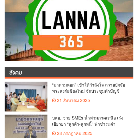
สังคม
“มาดามหยก” เข้าให้กำลังใจ ถวายปัจจัย
พระสงฆ์เชียงใหม่ จัดประชุมทำบัญชี
รายรับรายจ่ายของวัด กว่า 300 รูป ที่วัด
21 สิงหาคม 2025
สวนดอก
บสย. ช่วย SMEs น้ำท่วมภาคเหนือ เร่ง
เยียวยา “ลูกค้า-ลูกหนี้” พักชำระค่า
ธรรมเนียม-ค่างวด
28 กรกฎาคม 2025