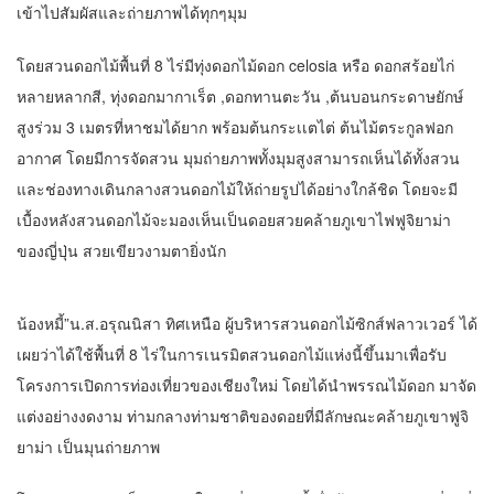
เข้าไปสัมผัสและถ่ายภาพได้ทุกๆมุม
โดยสวนดอกไม้พื้นที่ 8 ไร่มีทุ่งดอกไม้ดอก celosia หรือ ดอกสร้อยไก่
หลายหลากสี, ทุ่งดอกมากาเร็ต ,ดอกทานตะวัน ,ต้นบอนกระดาษยักษ์
สูงร่วม 3 เมตรที่หาชมได้ยาก พร้อมต้นกระเเตไต่ ต้นไม้ตระกูลฟอก
อากาศ โดยมีการจัดสวน มุมถ่ายภาพทั้งมุมสูงสามารถเห็นได้ทั้งสวน
และช่องทางเดินกลางสวนดอกไม้ให้ถ่ายรูปได้อย่างใกล้ชิด โดยจะมี
เบื้องหลังสวนดอกไม้จะมองเห็นเป็นดอยสวยคล้ายภูเขาไฟฟูจิยาม่า
ของญี่ปุ่น สวยเขียวงามตายิ่งนัก
น้องหมี้”น.ส.อรุณนิสา ทิศเหนือ ผู้บริหารสวนดอกไม้ซิกส์ฟลาวเวอร์ ได้
เผยว่าได้ใช้พื้นที่ 8 ไร่ในการเนรมิตสวนดอกไม้แห่งนี้ขึ้นมาเพื่อรับ
โครงการเปิดการท่องเที่ยวของเชียงใหม่ โดยได้นำพรรณไม้ดอก มาจัด
แต่งอย่างงดงาม ท่ามกลางท่ามชาติของดอยที่มีลักษณะคล้ายภูเขาฟูจิ
ยาม่า เป็นมุนถ่ายภาพ