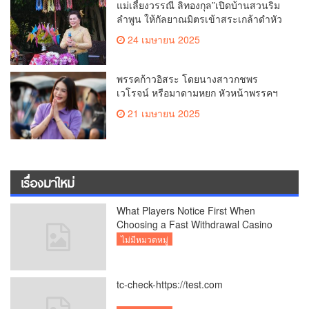
แม่เลี้ยงวรรณี ลิทองกุล”เปิดบ้านสวนริม
ลำพูน ให้กัลยาณมิตรเข้าสระเกล้าดำหัว
ขอพรเนื่องในประเพณีสงกรานต์ 2568
24 เมษายน 2025
เพื่อสืบสาน อนุรักษ์ประเพณีอันดีงามที่
สืบทอดกันมาแต่โบราณ
พรรคก้าวอิสระ โดยนางสาวกชพร
เวโรจน์ หรือมาดามหยก หัวหน้าพรรคฯ
จัดการประชุมใหญ่สามัญประจำปี 2568
21 เมษายน 2025
พรรคก้าวอิสระ ครั้งที่ 1/2568 โ
เรื่องมาใหม่
What Players Notice First When
Choosing a Fast Withdrawal Casino
UK
ไม่มีหมวดหมู่
tc-check-https://test.com