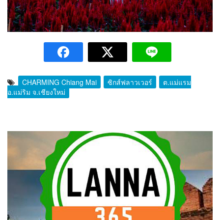
CHARMING Chiang Mai
ซิกส์ฟลาวเวอร์
ต.แม่แรม
อ.แม่ริม จ.เชียงใหม่