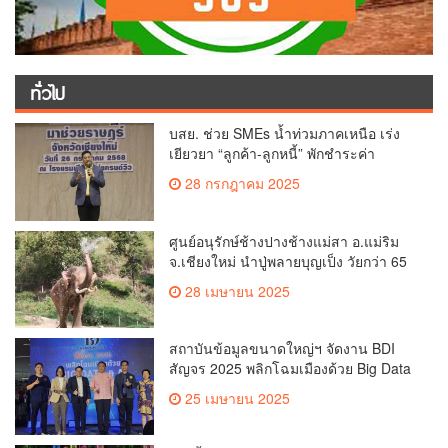
ทั่วไป
บสย. ช่วย SMEs น้ำท่วมภาคเหนือ เร่ง
เยียวยา “ลูกค้า-ลูกหนี้” พักชำระค่า
ธรรมเนียม-ค่างวด
28 กรกฎาคม 2025
ศูนย์อนุรักษ์ช้างปางช้างแม่สา อ.แม่ริม
จ.เชียงใหม่ นำปู่พลายบุญเป็ง วัยกว่า 65
ปี เข้าสู่บ้านพักช้างชรา เพื่อพักผ่อนเต็มที่
28 เมษายน 2025
สถาบันข้อมูลขนาดใหญ่ฯ จัดงาน BDI
สัญจร 2025 พลิกโฉมเมืองด้วย Big Data
& AI ครั้งที่ 2 ที่ จ.เชียงใหม่ ผลักดันการใช้
25 เมษายน 2025
ข้อมูลเพื่อยกระดับเมือง สังคม และ
คุณภาพชีวิตของชาวเชียงใหม่