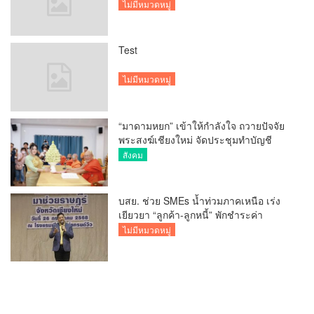
ไม่มีหมวดหมู่
Test
ไม่มีหมวดหมู่
“มาดามหยก” เข้าให้กำลังใจ ถวายปัจจัย
พระสงฆ์เชียงใหม่ จัดประชุมทำบัญชี
รายรับรายจ่ายของวัด กว่า 300 รูป ที่วัด
สังคม
สวนดอก
บสย. ช่วย SMEs น้ำท่วมภาคเหนือ เร่ง
เยียวยา “ลูกค้า-ลูกหนี้” พักชำระค่า
ธรรมเนียม-ค่างวด
ไม่มีหมวดหมู่