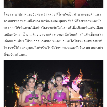
โดยจะเนรมิต หนองบัวพระเจ้าหลวง ที่โด่งดังเป็นตำนานของล้านนา
ตามบทเพลงท่อนหนึ่งของ นักร้องอมตะบุษยา รังสี ที่ร้องเพลงหนองบัว
บรรยายให้เห็นภาพได้อย่างไพเราะจับใจ”..ราตรีเพิ่งเยือนเห็นเด่นเดือน
เหมือนจิตเราน้ำงามด้วยเงาจากฟ้า ดวงบนนั่นไกลนัก เกินจักเอื้อมคว้า
เดือนแก่นนี้มา ให้ชมธารนามผอง หนองบัวแห่งใดไม่เหมือนหนองบัวที่
ใจ เรานี้ได้ เคยสุขสมถึงตัวร้างไปหัวใจขอจมหนองบัวรื่นรมย์ หนองบัว
ที่ชมจันทร์แมน..