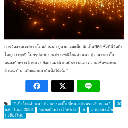
การจัดงานเทศกาลโกมล้านนา ปู่จาผางผะตี๊บ จัดเป็นปีที่5 ซึ่งปีนี้จัดยิ่ง
ใหญ่กว่าทุกปี โดยรูปแบบงานประเพณีโกมล้านนา ปู่จาผางผะติ๊บ
หนองบัวพระเจ้าหลวง ยังคงแฝงด้วยคติธรรมและความเชื่อของคน
ล้านนา” มาเต๊อะมาแอ่วกั๋นหื้อได้เน้อ”
"ยี่เป็งโกมล้านนา ปู่จาผางผะตี๊บ ที่หนองบัวพระเจ้าหลวง "
30
ต.ค.-1 พ.ย.2563
หนองบัวพระเจ้าหลวง
อ
อ.ดอยสะเก็ด
จ.เชียงใหม่