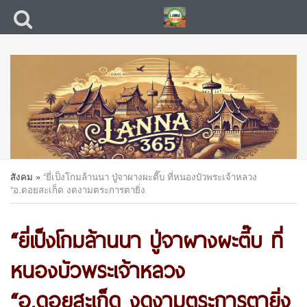
สังคม
»
“ยี่เป็งโกมล้านนา ปู่จาผางผะตี๊บ ที่หนองบัวพระเจ้าหลวง
“อ.ดอยสะเก็ด งดงามตระการตายิ่ง
“ยี่เป็งโกมล้านนา ปู่จาผางผะตี๊บ ที่
หนองบัวพระเจ้าหลวง
“อ.ดอยสะเก็ด งดงามตระการตายิ่ง