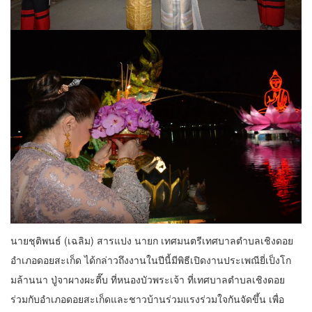
นายชุติพนธ์ (เฉลิม) สารแปง นายก เทศมนตรีเทศบาลตำบลเชิงดอย
อำเภอดอยสะเก็ด ได้กล่าวถึงงานในปีนี้มีพิธีเปิดงานประเพณียี่เป็งโก
มล้านนา ปู่จาผางผะตี๊บ ที่หนองบัวพระเจ้า ที่เทศบาลตำบลเชิงดอย
ร่วมกับอำเภอดอยสะเก็ดและชาวบ้านร่วมแรงร่วมใจกันจัดขึ้น เพื่อ