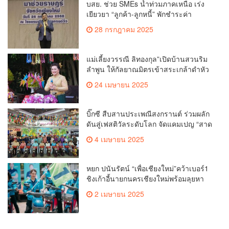
บสย. ช่วย SMEs น้ำท่วมภาคเหนือ เร่ง
เยียวยา “ลูกค้า-ลูกหนี้” พักชำระค่า
ธรรมเนียม-ค่างวด
28 กรกฎาคม 2025
แม่เลี้ยงวรรณี ลิทองกุล”เปิดบ้านสวนริม
ลำพูน ให้กัลยาณมิตรเข้าสระเกล้าดำหัว
ขอพรเนื่องในประเพณีสงกรานต์ 2568
24 เมษายน 2025
เพื่อสืบสาน อนุรักษ์ประเพณีอันดีงามที่
สืบทอดกันมาแต่โบราณ
บิ๊กซี สืบสานประเพณีสงกรานต์ ร่วมผลัก
ดันสู่เฟสติวัลระดับโลก จัดแคมเปญ “สาด
สนุกรับสงกรานต์ที่บิ๊กซี” อัดโปรฉ่ำ ลด
4 เมษายน 2025
สูงสุด 50% กระตุ้นการเดินทางนักท่อง
เที่ยวไทย – ต่างชาติ คาดยอดขายโตกว่า
2,132 ล้านบาท
หยก ปนันรัตน์ “เพื่อเชียงใหม่”คว้าเบอร์1
ชิงเก้าอี้นายกนครเชียงใหม่พร้อมลุยหา
เสียงเต็มที่
2 เมษายน 2025