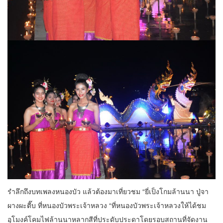
รำลึกถึงบทเพลงหนองบัว แล้วต้องมาเที่ยวชม “ยี่เป็งโกมล้านนา ปู่จา
ผางผะตี๊บ ที่หนองบัวพระเจ้าหลวง “ที่หนองบัวพระเจ้าหลวงให้ได้ชม
อุโมงค์โคมไฟล้านนาหลากสีที่ประดับประดาโดยรอบสถานที่จัดงาน