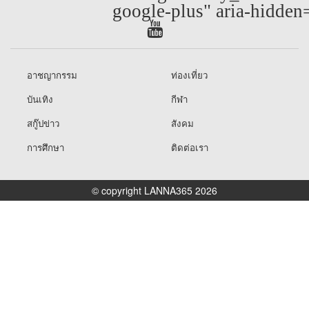
google-plus" aria-hidden
อาชญากรรม
ท่องเที่ยว
บันเทิง
กีฬา
สกู๊ปข่าว
สังคม
การศึกษา
ติดต่อเรา
© copyright LANNA365 2026