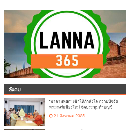
สังคม
“มาดามหยก” เข้าให้กำลังใจ ถวายปัจจัย
พระสงฆ์เชียงใหม่ จัดประชุมทำบัญชี
รายรับรายจ่ายของวัด กว่า 300 รูป ที่วัด
21 สิงหาคม 2025
สวนดอก