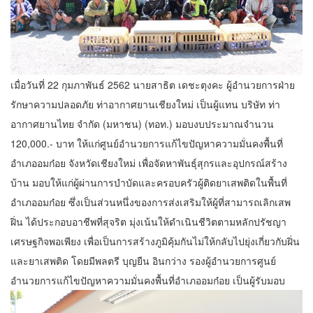
เมื่อวันที่ 22 กุมภาพันธ์ 2562 นายสาธิต เดชะตุงคะ ผู้อำนวยการฝ่าย
รักษาความปลอดภัย ท่าอากาศยานเชียงใหม่ เป็นผู้แทน บริษัท ท่า
อากาศยานไทย จำกัด (มหาชน) (ทอท.) มอบงบประมาณจำนวน
120,000.- บาท ให้แก่ศูนย์อำนวยการแก้ไขปัญหาความมั่นคงพื้นที่
อำเภออมก๋อย จังหวัดเชียงใหม่ เพื่อจัดหาพันธุ์สุกรและอุปกรณ์สร้าง
บ้าน มอบให้แก่ผู้ผ่านการบำบัดและครอบครัวผู้ติดยาเสพติดในพื้นที่
อำเภออมก๋อย ซึ่งเป็นส่วนหนึ่งของการส่งเสริมให้ผู้ที่สามารถเลิกเสพ
ฝิ่น ได้ประกอบอาชีพที่สุจริต มุ่งเน้นให้ดำเนินชีวิตตามหลักปรัชญา
เศรษฐกิจพอเพียง เพื่อเป็นการสร้างภูมิคุ้มกันไม่ให้กลับไปยุ่งเกี่ยวกับฝิ่น
และยาเสพติด โดยมีพลตรี บุญยืน อินกว่าง รองผู้อำนวยการศูนย์
อำนวยการแก้ไขปัญหาความมั่นคงพื้นที่อำเภออมก๋อย เป็นผู้รับมอบ