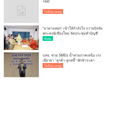
Test
ไม่มีหมวดหมู่
“มาดามหยก” เข้าให้กำลังใจ ถวายปัจจัย
พระสงฆ์เชียงใหม่ จัดประชุมทำบัญชี
รายรับรายจ่ายของวัด กว่า 300 รูป ที่วัด
สังคม
สวนดอก
บสย. ช่วย SMEs น้ำท่วมภาคเหนือ เร่ง
เยียวยา “ลูกค้า-ลูกหนี้” พักชำระค่า
ธรรมเนียม-ค่างวด
ไม่มีหมวดหมู่