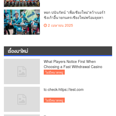
เที่ยวไทย – ต่างชาติ คาดยอดขายโตกว่า
2,132 ล้านบาท
หยก ปนันรัตน์ “เพื่อเชียงใหม่”คว้าเบอร์1
ชิงเก้าอี้นายกนครเชียงใหม่พร้อมลุยหา
เสียงเต็มที่
2 เมษายน 2025
เรื่องมาใหม่
What Players Notice First When
Choosing a Fast Withdrawal Casino
UK
ไม่มีหมวดหมู่
tc-check-https://test.com
ไม่มีหมวดหมู่