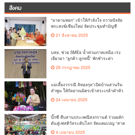
สังคม
“มาดามหยก” เข้าให้กำลังใจ ถวายปัจจัย
พระสงฆ์เชียงใหม่ จัดประชุมทำบัญชี
รายรับรายจ่ายของวัด กว่า 300 รูป ที่วัด
21 สิงหาคม 2025
สวนดอก
บสย. ช่วย SMEs น้ำท่วมภาคเหนือ เร่ง
เยียวยา “ลูกค้า-ลูกหนี้” พักชำระค่า
ธรรมเนียม-ค่างวด
28 กรกฎาคม 2025
แม่เลี้ยงวรรณี ลิทองกุล”เปิดบ้านสวนริม
ลำพูน ให้กัลยาณมิตรเข้าสระเกล้าดำหัว
ขอพรเนื่องในประเพณีสงกรานต์ 2568
24 เมษายน 2025
เพื่อสืบสาน อนุรักษ์ประเพณีอันดีงามที่
สืบทอดกันมาแต่โบราณ
บิ๊กซี สืบสานประเพณีสงกรานต์ ร่วมผลัก
ดันสู่เฟสติวัลระดับโลก จัดแคมเปญ “สาด
สนุกรับสงกรานต์ที่บิ๊กซี” อัดโปรฉ่ำ ลด
4 เมษายน 2025
สูงสุด 50% กระตุ้นการเดินทางนักท่อง