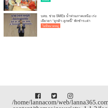
สวนดอก
บสย. ช่วย SMEs น้ำท่วมภาคเหนือ เร่ง
เยียวยา “ลูกค้า-ลูกหนี้” พักชำระค่า
ธรรมเนียม-ค่างวด
ไม่มีหมวดหมู่
/home/lannacom/web/lanna365.com