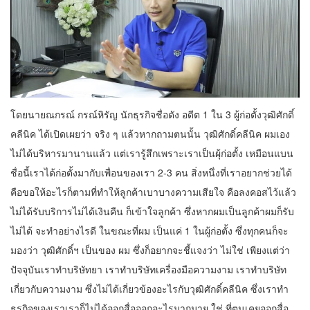
โดยนายณกรณ์ กรณ์หิรัญ นักธุรกิจชื่อดัง อดีต 1 ใน 3 ผู้ก่อตั้งวุฒิศักดิ์
คลีนิค ได้เปิดเผยว่า จริง ๆ แล้วหากถามตนนั้น วุฒิศักดิ์คลีนิค ผมเอง
ไม่ได้บริหารมานานแล้ว แต่เรารู้สึกเพราะเราเป็นผุ้ก่อตั้ง เหมือนแบน
ชื่อนี้เราได้ก่อตั้งมากับเพื่อนของเรา 2-3 คน สิ่งหนึ่งที่เราอยากช่วยได้
คือขอให้อะไรก็ตามที่ทำให้ลูกค้าเบาบางความเสียใจ คือลงคอสไว้แล้ว
ไม่ได้รับบริการไม่ได้เงินคืน ก็เข้าใจลูกค้า ซึ่งหากผมเป็นลูกค้าผมก็รับ
ไม่ได้ จะทำอย่างไรดี ในขณะที่ผม เป็นแค่ 1 ในผู้ก่อตั้ง ซึ่งทุกคนก็จะ
มองว่า วุฒิศักดิ์ฯ เป็นของ ผม ซึ่งก็อยากจะชี้แจงว่า ไม่ใช่ เพียงแต่ว่า
ปัจจุบันเราทำบริษัทยา เราทำบริษัทเครื่องมือความงาม เราทำบริษัท
เกี่ยวกับความงาม ซึ่งไม่ได้เกี่ยวข้องอะไรกับวุฒิศักดิ์คลีนิค ซึ่งเราทำ
ธุรกิจของเราเราก็ไม่ได้ออกสื่อออกอะไรมากมาย ใช่ ที่ตนเคยออกสื่อ