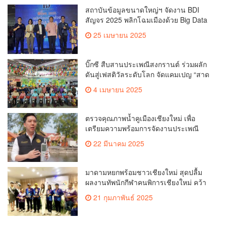
สถาบันข้อมูลขนาดใหญ่ฯ จัดงาน BDI
สัญจร 2025 พลิกโฉมเมืองด้วย Big Data
& AI ครั้งที่ 2 ที่ จ.เชียงใหม่ ผลักดันการใช้
25 เมษายน 2025
ข้อมูลเพื่อยกระดับเมือง สังคม และ
คุณภาพชีวิตของชาวเชียงใหม่
บิ๊กซี สืบสานประเพณีสงกรานต์ ร่วมผลัก
ดันสู่เฟสติวัลระดับโลก จัดแคมเปญ “สาด
สนุกรับสงกรานต์ที่บิ๊กซี” อัดโปรฉ่ำ ลด
4 เมษายน 2025
สูงสุด 50% กระตุ้นการเดินทางนักท่อง
เที่ยวไทย – ต่างชาติ คาดยอดขายโตกว่า
2,132 ล้านบาท
ตรวจคุณภาพน้ำคูเมืองเชียงใหม่ เพื่อ
เตรียมความพร้อมการจัดงานประเพณี
สงกรานต์ หรือป๋าเวณีปี๋ใหม่เมืองเจียงใหม่
22 มีนาคม 2025
ประจำปี 2568 บริเวณคูเมือง
มาดามหยกพร้อมชาวเชียงใหม่ สุดปลื้ม
ผลงานทัพนักกีฬาคนพิการเชียงใหม่ คว้า
เหรียญ “อัญมณีเกมส์”ที่จันทบุรีam
21 กุมภาพันธ์ 2025
เชียงใหม่