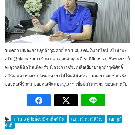
“ผมคิดว่าผมจะช่วยลุกค้าวุฒิศักดิ์ สัก 1,000 คน ก็แอทไลน์ เข้ามานะ
ครับ @akenakorn เข้ามาและส่งหลักฐานที่เรามีปัญหาอยู่ ซึงทางเราก็
จะดูว่าคลีนิคไหนที่จะร่วมโครงการช่วยเหลือเยียวยาลุกค้าวุฒิศักดิ์์
คลีนิค และทางเราส่งของส่งยาไปให้คลีนิคนั้น ๆ ผมอยากจะช่วยจริงๆ
ขอบคุณที่รักกัน ขอบคุณทีสนับสนุนเรา เชื่อมั่นในตัวผม ขอบคุณครับ
1 ใน 3 ผู้ก่อตั้งวุฒิศักดิ์คลีนิค
ณกรณ์ กรณ์หิรัญ
เอกวุฒิ
ศักดิ์