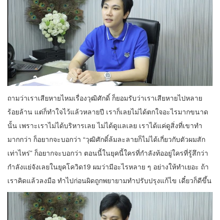
ถามว่าเราเสียหายไหมเรื่องวุฒิศักดิ์ ก็ยอมรับว่าเราเสียหายไปหลาย
ร้อยล้าน แต่ก็ทำใจไว้แล้วหลายปี เราก็เลยไม่ได้ตกใจอะไรมากขนาด
นั้น เพราะเราไม่ได้บริหารเลย ไม่ได้ดูแลเลย เราได้แค่ดูสิ่งที่เขาทำ
มากกว่า ก็อยากจะบอกว่า “วุฒิศักดิ์ล้มละลายก็ไม่ได้เกี่ยวกับตัวผมสัก
เท่าไหร่” ก็อยากจะบอกว่า ตอนนี้ในยุคนี้ใครที่กำลังท้ออยู่ใครที่รู้สึกว่า
กำลังแย่จังเลยในยุคโควิด19 ผมว่ามีอะไรหลาย ๆ อย่างให้ทำเยอะ ถ้า
เราคิดแล้วลงมือ ทำไปก่อนผิดถูกพยายามทำปรับปรุงแก้ไข เดี๋ยวก็ดีขึ้น