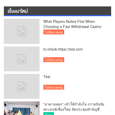
เรื่องมาใหม่
What Players Notice First When
Choosing a Fast Withdrawal Casino
UK
ไม่มีหมวดหมู่
tc-check-https://test.com
ไม่มีหมวดหมู่
Test
ไม่มีหมวดหมู่
“มาดามหยก” เข้าให้กำลังใจ ถวายปัจจัย
พระสงฆ์เชียงใหม่ จัดประชุมทำบัญชี
รายรับรายจ่ายของวัด กว่า 300 รูป ที่วัด
สังคม