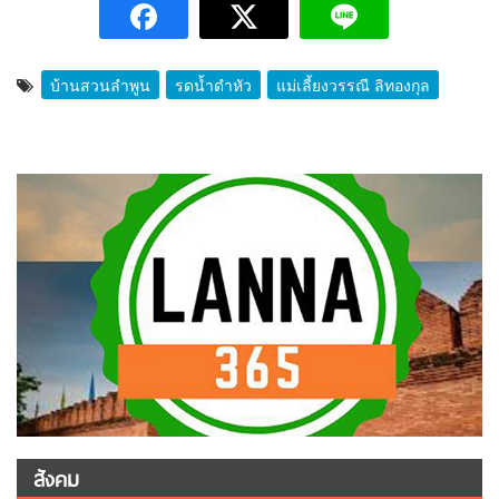
บ้านสวนลำพูน
รดน้ำดำหัว
แม่เลี้ยงวรรณี ลิทองกุล
สังคม