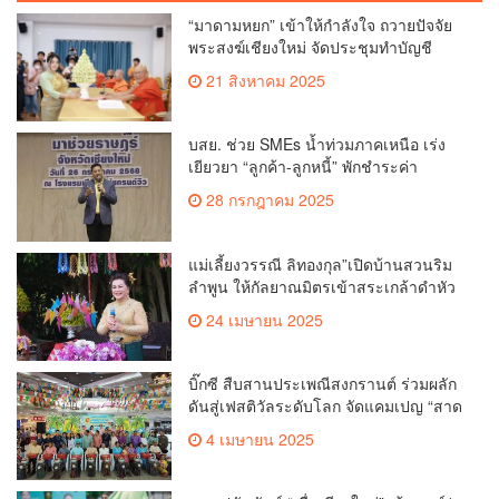
“มาดามหยก” เข้าให้กำลังใจ ถวายปัจจัย
พระสงฆ์เชียงใหม่ จัดประชุมทำบัญชี
รายรับรายจ่ายของวัด กว่า 300 รูป ที่วัด
21 สิงหาคม 2025
สวนดอก
บสย. ช่วย SMEs น้ำท่วมภาคเหนือ เร่ง
เยียวยา “ลูกค้า-ลูกหนี้” พักชำระค่า
ธรรมเนียม-ค่างวด
28 กรกฎาคม 2025
แม่เลี้ยงวรรณี ลิทองกุล”เปิดบ้านสวนริม
ลำพูน ให้กัลยาณมิตรเข้าสระเกล้าดำหัว
ขอพรเนื่องในประเพณีสงกรานต์ 2568
24 เมษายน 2025
เพื่อสืบสาน อนุรักษ์ประเพณีอันดีงามที่
สืบทอดกันมาแต่โบราณ
บิ๊กซี สืบสานประเพณีสงกรานต์ ร่วมผลัก
ดันสู่เฟสติวัลระดับโลก จัดแคมเปญ “สาด
สนุกรับสงกรานต์ที่บิ๊กซี” อัดโปรฉ่ำ ลด
4 เมษายน 2025
สูงสุด 50% กระตุ้นการเดินทางนักท่อง
เที่ยวไทย – ต่างชาติ คาดยอดขายโตกว่า
2,132 ล้านบาท