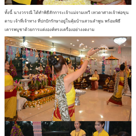
ทั้งนี้ นางวรรณี ได้ทำพิธีสักการะเจ้าแม่จามเทวี เทวดาศาลเจ้าพ่อขุน
ดาบ เจ้าที่เจ้าทาง ที่ปกปักรักษาอยู่ในคุ้มบ้านสวนลำพูน พร้อมพิธี
เคารพบูชาด้วยการแต่งองค์ทรงเครื่องอย่างงดงาม