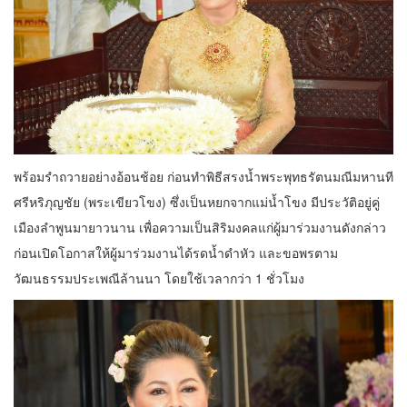
พร้อมรำถวายอย่างอ้อนช้อย ก่อนทำพิธีสรงน้ำพระพุทธรัตนมณีมหานที
ศรีหริภุญชัย (พระเขียวโขง) ซึ่งเป็นหยกจากแม่น้ำโขง มีประวัติอยู่คู่
เมืองลำพูนมายาวนาน เพื่อความเป็นสิริมงคลแก่ผู้มาร่วมงานดังกล่าว
ก่อนเปิดโอกาสให้ผู้มาร่วมงานได้รดน้ำดำหัว และขอพรตาม
วัฒนธรรมประเพณีล้านนา โดยใช้เวลากว่า 1 ชั่วโมง