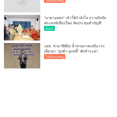
ไม่มีหมวดหมู่
“มาดามหยก” เข้าให้กำลังใจ ถวายปัจจัย
พระสงฆ์เชียงใหม่ จัดประชุมทำบัญชี
รายรับรายจ่ายของวัด กว่า 300 รูป ที่วัด
สังคม
สวนดอก
บสย. ช่วย SMEs น้ำท่วมภาคเหนือ เร่ง
เยียวยา “ลูกค้า-ลูกหนี้” พักชำระค่า
ธรรมเนียม-ค่างวด
ไม่มีหมวดหมู่