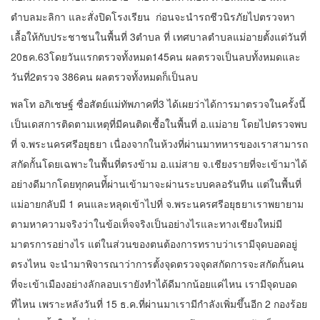
ตำบลมะลิกา และสั่งปิดโรงเรียน ก่อนจะนำรถชีวนิรภัยไปตรวจหา
เลื้อให้กับประชาชนในพื้นที่ 3ตำบล ที่ เทศบาลตำบลแม่อายตั้งแต่วันที่
20ธค.63โดยวันแรกตรวจทั้งหมด145คน ผลตรวจเป็นลบทั้งหมดและ
วันที่2ตรวจ 386คน ผลตรวจทั้งหมดก็เป็นลบ
พลโท อภิเชษฐ์ ซื่อสัตย์แม่ทัพภาคที่3 ได้เผยว่าได้การมาตรวจในครั้งนี้
เป็นเดสการติดตามเหตุที่มีคนติดเชื้อในพื้นที่ อ.แม่อาย โดยไปตรวจพบ
ที่ จ.พระนครศรีอยุธยา เนื่องจากในห้วงที่ผ่านมาทหารของเราสามารถ
สกัดกั้นโดยเฉพาะในพื้นที่ตรงข้าม อ.แม่สาย จ.เชียงรายที่จะเข้ามาได้
อย่างดีมากโดยทุกคนที่้ผ่านเข้ามาจะผ่านระบบคลอรันทีน แต่ในพื้นที่
แม่อายกลับมี 1 คนและหลุดเข้าไปที่ จ.พระนครศรีอยุธยาเราพยายาม
ตามหาความจริงว่าในข้อเท็จจริงเป็นอย่างไรและทางเชียงใหม่มี
มาตรการอย่างไร แต่ในส่วนของตนต้องการทราบว่าเรามีจุดบอดอยู่
ตรงไหน จะนำมาพิจารณาว่าการตั้งจุดตรวจจุดสกัดการจะสกัดกั้นคน
ที่จะเข้าเมืองอย่างลักลอบเรายังทำได้ดีมากน้อยแค่ไหน เรามีจุดบอด
ที่ไหน เพราะหลังวันที่ 15 ธ.ค.ที่ผ่านมาเรามีกำลังเพิ่มขึ้นอีก 2 กองร้อย