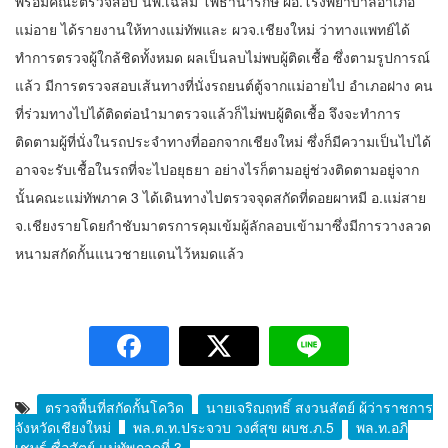
พร้อมคณะตรวจสอบ นพ.เฉลิม โพธานารักษ์ ผอ.โรงพยาบาลอำเภอ
แม่อาย ได้รายงานให้ทางแม่ทัพและ ผวจ.เชียงใหม่ ว่าทางแพทย์ได้
ทำการตรวจผู้ใกล้ชิดทั้งหมด ผลเป็นลบไม่พบผู้ติดเชื้อ ซึ่งตามรูปการณ์
แล้ว มีการตรวจสอบเส้นทางที่นั่งรถยนต์ตู้จากแม่อายไป อำเภอฝาง คน
ที่ร่วมทางไปได้ติดต่อนำมาตรวจแล้วก็ไม่พบผู้ติดเชื้อ จึงจะทำการ
ติดตามผู้ที่นั่งในรถประจำทางที่ออกจากเชียงใหม่ ซึ่งก็มีความเป็นไปได้
อาจจะรับเชื้อในรถที่จะไปอยุธยา อย่างไรก็ตามอยู่ช่วงติดตามอยู่จาก
นั้นคณะแม่ทัพภาค 3 ได้เดินทางไปตรวจจุดสกัดที่ดอยผาหมี อ.แม่สาย
จ.เชียงรายโดยกำชับมาตรการคุมเข้มผู้ลักลอบเข้ามาซึ่งมีการวางลวด
หนามสกัดกั้นแนวชายแดนไว้หมดแล้ว
ตรวจพื้นที่สกัดกั้นโควิด
นายเจริญฤทธิ์ สงวนสัตย์ ผู้ว่าราชการ
จังหวัดเชียงใหม่
พล.ต.ท.ประจวบ วงศ์สุข ผบช.ภ.5
พล.ท.อภิ
เชษฐ์ ซื่อสัตย์ แม่ทัพภาคที่ 3