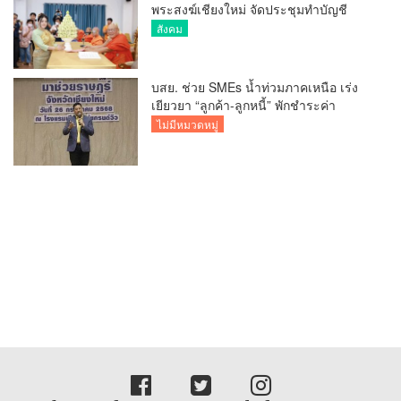
พระสงฆ์เชียงใหม่ จัดประชุมทำบัญชี
รายรับรายจ่ายของวัด กว่า 300 รูป ที่วัด
สังคม
สวนดอก
บสย. ช่วย SMEs น้ำท่วมภาคเหนือ เร่ง
เยียวยา “ลูกค้า-ลูกหนี้” พักชำระค่า
ธรรมเนียม-ค่างวด
ไม่มีหมวดหมู่