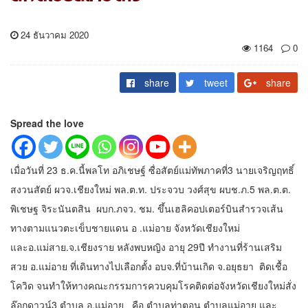
24 ธันวาคม 2020
1164
0
share
tweet
share
Spread the love
เมื่อวันที่ 23 ธ.ค.นี้พลโท อภิเชษฐ์ ซื่อสัตย์แม่ทัพภาคที่3 นายเจริญฤทธิ์
สงวนสัตย์ ผวจ.เชียงใหม่ พล.ต.ท. ประจวบ วงศ์สุข ผบช.ภ.5 พล.ต.ต.
พิเชษฐ จิระนันตสิน ผบก.ภจว. ชม. ขึ้นเฮลิคอปเตอร์บินสำรวจเส้น
ทางตามแนวตะเข็บชายแดน อ .แม่อาย จังหวัดเชียงใหม่
และอ.แม่สาย.จ.เชียงราย หลังพบหญิง อายุ 29ปี ทำงานที่ร้านเสริม
สวย อ.แม่อาย ที่เดินทางไปเลือกตั้ง อบจ.ที่บ้านเกิด จ.อยุธยา ติดเชื้อ
โควิด จนทำให้ทางคณะกรรมการควบคุมโรคติดต่อจังหวัดเชียงใหม่สั่ง
ล๊อกดาวน์3 ตำบล อ.แม่อาย คือ ตำบลท่าตอน ตำบลแม่อาย และ