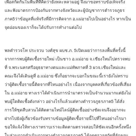
เพื่อสกัดกั้นในพื้นที่ทีคิดว่ายังหละหลวมอยู่ จึงมาขอทราบข้อเท็จจริง
และฟังมาตรการป้องกันจากทางจังหวัดและผู้บัญชาการตำรวจภูธร
ภาค5ว่าข้อมูลที่แท้จริงที่มีการติดจาก อ.แม่อายไปเป็นอย่างไร หากเป็น
จุดอ่อนของเราก็จะได้ปรับการทำงานต่อไป
พลตำรวจโท ประจวบ วงศ์สุข ผบช.ภ. 5เปิดเผยว่าการลงพื้นที่ครั้งนี้
จากการพบผู้ติดเชื้อรายใหม่ เป็นชาว อ.แม่อาย จ.เชียงใหม่ไปตรวจพบ
ที่ จ.พระนครศรีอยุธยาทางตนและแม่ทัพภาคที่ 3 ผวจ.เชียงใหม่และ
คณะจึงได้เดินดูที่ อ.แม่อาย ซึ่งก็อยากจะบอกในขณะนี้เรายังไม่ทราบ
ว่าผู้ติดเชื้อรายนี้ติดจากที่ไหนอย่างไร เนื่องจากบุคคลที่เกี่ยวข้องที่เสี่ยง
ใน อ.แม่อาย ทางเราได้ดำเนินการนำมาตรวจเป็นจำนวนมากแต่ยังไม่
พบผู้ใดติดเชื้อดังกล่าว อย่างไรก็แล้วแต่ทางตำรวจภูธรภาค5 ได้สั่ง
การให้ชุดสืบสวนได้ติดตามไทม์ไลน์ผู้ติดเชื้ออย่างชัดเจนจึงอยากจะ
ฝากไปยังผู้เกี่ยวข้องรับทราบข้อมูลผู้ติดเชื้อรายนี้ไปที่ไหนอย่างไรมา
ขอให้แจ้งให้ทางเราทราบเราจะติดตามตรวจสอบให้ชัดเจนอีกครั้งหนึ่ง
ในส่วนการดำเนินการทางตำรวจภูธรภาค5 ได้จุดตรวจสกัดที่ลักลอบ