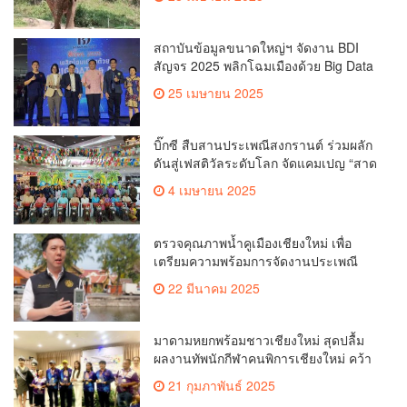
สถาบันข้อมูลขนาดใหญ่ฯ จัดงาน BDI
สัญจร 2025 พลิกโฉมเมืองด้วย Big Data
& AI ครั้งที่ 2 ที่ จ.เชียงใหม่ ผลักดันการใช้
25 เมษายน 2025
ข้อมูลเพื่อยกระดับเมือง สังคม และ
คุณภาพชีวิตของชาวเชียงใหม่
บิ๊กซี สืบสานประเพณีสงกรานต์ ร่วมผลัก
ดันสู่เฟสติวัลระดับโลก จัดแคมเปญ “สาด
สนุกรับสงกรานต์ที่บิ๊กซี” อัดโปรฉ่ำ ลด
4 เมษายน 2025
สูงสุด 50% กระตุ้นการเดินทางนักท่อง
เที่ยวไทย – ต่างชาติ คาดยอดขายโตกว่า
2,132 ล้านบาท
ตรวจคุณภาพน้ำคูเมืองเชียงใหม่ เพื่อ
เตรียมความพร้อมการจัดงานประเพณี
สงกรานต์ หรือป๋าเวณีปี๋ใหม่เมืองเจียงใหม่
22 มีนาคม 2025
ประจำปี 2568 บริเวณคูเมือง
มาดามหยกพร้อมชาวเชียงใหม่ สุดปลื้ม
ผลงานทัพนักกีฬาคนพิการเชียงใหม่ คว้า
เหรียญ “อัญมณีเกมส์”ที่จันทบุรีam
21 กุมภาพันธ์ 2025
เชียงใหม่