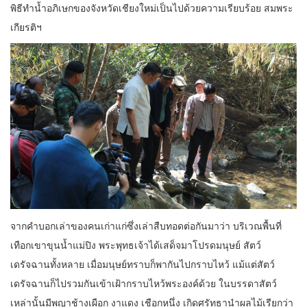
พิธีทำน้ำอภิเษกของจังหวัดเชียงใหม่เป็นไปด้วยความเรียบร้อย สมพระ
เกียรติฯ
จากคำบอกเล่าของคนเก่าแก่ซึ่งเล่าสืบทอดต่อกันมาว่า บริเวณพื้นที่
เทือกเขาขุนน้ำแม่ปิง พระพุทธเจ้าได้เสด็จมาโปรดมนุษย์ สัตว์
เดรัจฉานทั้งหลาย เมื่อมนุษย์ทราบก็พากันไปกราบไหว้ แม้แต่สัตว์
เดรัจฉานก็ไปรวมกันเข้าเฝ้ากราบไหว้พระองค์ด้วย ในบรรดาสัตว์
เหล่านั้นมีพญาช้างเผือก งาแดง เชือกหนึ่ง เกิดศรัทธานำผลไม้เรียกว่า