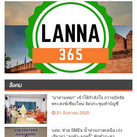
สังคม
“มาดามหยก” เข้าให้กำลังใจ ถวายปัจจัย
พระสงฆ์เชียงใหม่ จัดประชุมทำบัญชี
รายรับรายจ่ายของวัด กว่า 300 รูป ที่วัด
21 สิงหาคม 2025
สวนดอก
บสย. ช่วย SMEs น้ำท่วมภาคเหนือ เร่ง
เยียวยา “ลูกค้า-ลูกหนี้” พักชำระค่า