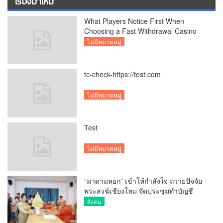
เรื่องมาใหม่
What Players Notice First When
Choosing a Fast Withdrawal Casino
UK
ไม่มีหมวดหมู่
tc-check-https://test.com
ไม่มีหมวดหมู่
Test
ไม่มีหมวดหมู่
“มาดามหยก” เข้าให้กำลังใจ ถวายปัจจัย
พระสงฆ์เชียงใหม่ จัดประชุมทำบัญชี
รายรับรายจ่ายของวัด กว่า 300 รูป ที่วัด
สังคม
สวนดอก