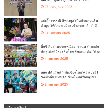
ธรรมเนียม-ค่างวด
28 กรกฎาคม 2025
แม่เลี้ยงวรรณี ลิทองกุล”เปิดบ้านสวนริม
ลำพูน ให้กัลยาณมิตรเข้าสระเกล้าดำหัว
ขอพรเนื่องในประเพณีสงกรานต์ 2568
24 เมษายน 2025
เพื่อสืบสาน อนุรักษ์ประเพณีอันดีงามที่
สืบทอดกันมาแต่โบราณ
บิ๊กซี สืบสานประเพณีสงกรานต์ ร่วมผลัก
ดันสู่เฟสติวัลระดับโลก จัดแคมเปญ “สาด
สนุกรับสงกรานต์ที่บิ๊กซี” อัดโปรฉ่ำ ลด
4 เมษายน 2025
สูงสุด 50% กระตุ้นการเดินทางนักท่อง
เที่ยวไทย – ต่างชาติ คาดยอดขายโตกว่า
2,132 ล้านบาท
หยก ปนันรัตน์ “เพื่อเชียงใหม่”คว้าเบอร์1
ชิงเก้าอี้นายกนครเชียงใหม่พร้อมลุยหา
เสียงเต็มที่
2 เมษายน 2025