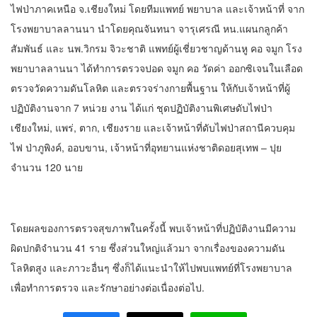
ไฟป่าภาคเหนือ จ.เชียงใหม่ โดยทีมแพทย์ พยาบาล และเจ้าหน้าที่ จาก
โรงพยาบาลลานนา นำโดยคุณจันทนา จารุเศรณี หน.แผนกลูกค้า
สัมพันธ์ และ นพ.วิกรม จิวะชาติ แพทย์ผู้เชี่ยวชาญด้านหู คอ จมูก โรง
พยาบาลลานนา ได้ทำการตรวจปอด จมูก คอ วัดค่า ออกซิเจนในเลือด
ตรวจวัดความดันโลหิต และตรวจร่างกายพื้นฐาน ให้กับเจ้าหน้าที่ผู้
ปฏิบัติงานจาก 7 หน่วย งาน ได้แก่ ชุดปฏิบัติงานพิเศษดับไฟป่า
เชียงใหม่, แพร่, ตาก, เชียงราย และเจ้าหน้าที่ดับไฟป่าสถานีควบคุม
ไฟ ป่าภูพิงค์, ออบขาน, เจ้าหน้าที่อุทยานแห่งชาติดอยสุเทพ – ปุย
จำนวน 120 นาย
โดยผลของการตรวจสุขภาพในครั้งนี้ พบเจ้าหน้าที่ปฏิบัติงานมีความ
ผิดปกติจำนวน 41 ราย ซึ่งส่วนใหญ่แล้วมา จากเรื่องของความดัน
โลหิตสูง และภาวะอื่นๆ ซึ่งก็ได้แนะนำให้ไปพบแพทย์ที่โรงพยาบาล
เพื่อทำการตรวจ และรักษาอย่างต่อเนื่องต่อไป.