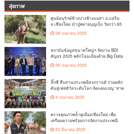
สุขภาพ
ศูนย์อนุรักษ์ช้างปางช้างแม่สา อ.แม่ริม
จ.เชียงใหม่ นำปู่พลายบุญเป็ง วัยกว่า 65
ปี เข้าสู่บ้านพักช้างชรา เพื่อพักผ่อนเต็มที่
28 เมษายน 2025
สถาบันข้อมูลขนาดใหญ่ฯ จัดงาน BDI
สัญจร 2025 พลิกโฉมเมืองด้วย Big Data
& AI ครั้งที่ 2 ที่ จ.เชียงใหม่ ผลักดันการใช้
25 เมษายน 2025
ข้อมูลเพื่อยกระดับเมือง สังคม และ
คุณภาพชีวิตของชาวเชียงใหม่
บิ๊กซี สืบสานประเพณีสงกรานต์ ร่วมผลัก
ดันสู่เฟสติวัลระดับโลก จัดแคมเปญ “สาด
สนุกรับสงกรานต์ที่บิ๊กซี” อัดโปรฉ่ำ ลด
4 เมษายน 2025
สูงสุด 50% กระตุ้นการเดินทางนักท่อง
เที่ยวไทย – ต่างชาติ คาดยอดขายโตกว่า
2,132 ล้านบาท
ตรวจคุณภาพน้ำคูเมืองเชียงใหม่ เพื่อ
เตรียมความพร้อมการจัดงานประเพณี
สงกรานต์ หรือป๋าเวณีปี๋ใหม่เมืองเจียงใหม่
22 มีนาคม 2025
ประจำปี 2568 บริเวณคูเมือง