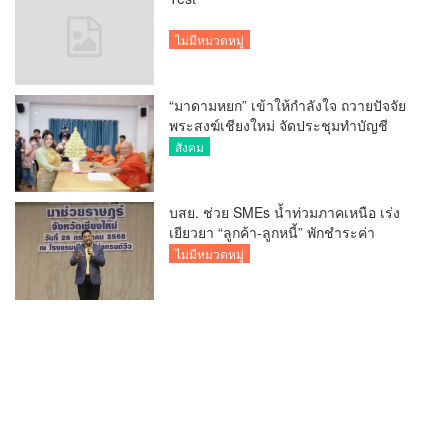
ไม่มีหมวดหมู่
“มาดามหยก” เข้าให้กำลังใจ ถวายปัจจัย
พระสงฆ์เชียงใหม่ จัดประชุมทำบัญชี
รายรับรายจ่ายของวัด กว่า 300 รูป ที่วัด
สังคม
สวนดอก
บสย. ช่วย SMEs น้ำท่วมภาคเหนือ เร่ง
เยียวยา “ลูกค้า-ลูกหนี้” พักชำระค่า
ธรรมเนียม-ค่างวด
ไม่มีหมวดหมู่