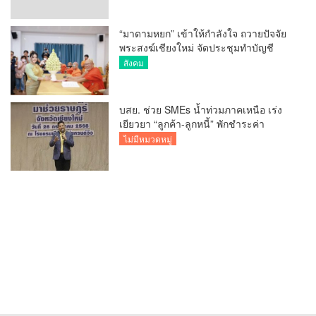
“มาดามหยก” เข้าให้กำลังใจ ถวายปัจจัย
พระสงฆ์เชียงใหม่ จัดประชุมทำบัญชี
รายรับรายจ่ายของวัด กว่า 300 รูป ที่วัด
สังคม
สวนดอก
บสย. ช่วย SMEs น้ำท่วมภาคเหนือ เร่ง
เยียวยา “ลูกค้า-ลูกหนี้” พักชำระค่า
ธรรมเนียม-ค่างวด
ไม่มีหมวดหมู่