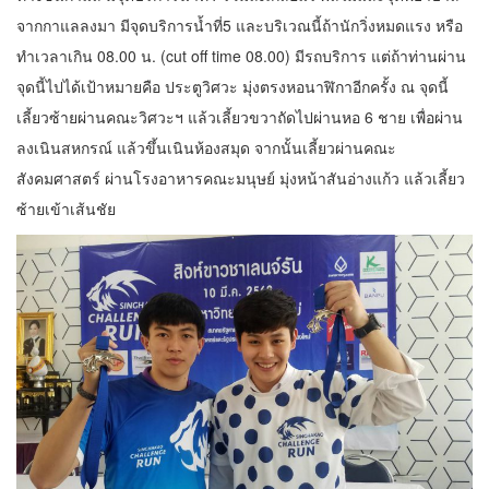
จากกาแลลงมา มีจุดบริการน้ำที่5 และบริเวณนี้ถ้านักวิ่งหมดแรง หรือ
ทำเวลาเกิน 08.00 น. (cut off time 08.00) มีรถบริการ แต่ถ้าท่านผ่าน
จุดนี้ไปได้เป้าหมายคือ ประตูวิศวะ มุ่งตรงหอนาฬิกาอีกครั้ง ณ จุดนี้
เลี้ยวซ้ายผ่านคณะวิศวะฯ แล้วเลี้ยวขวาถัดไปผ่านหอ 6 ชาย เพื่อผ่าน
ลงเนินสหกรณ์ แล้วขึ้นเนินห้องสมุด จากนั้นเลี้ยวผ่านคณะ
สังคมศาสตร์ ผ่านโรงอาหารคณะมนุษย์ มุ่งหน้าสันอ่างแก้ว แล้วเลี้ยว
ซ้ายเข้าเส้นชัย