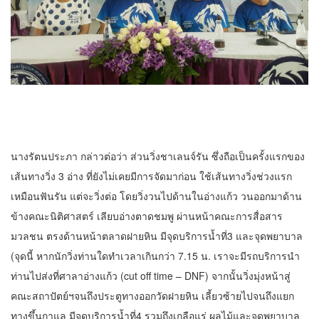
นางรัตนประภา กล่าวต่อว่า ส่วนวิ่งชาเลนจ์รัน ซึ่งถือเป็นครั้งแรกของ
เส้นทางวิ่ง 3 อ่าง ที่ยังไม่เคยมีการจัดมาก่อน ใช้เส้นทางวิ่งช่วงแรก
เหมือนฟันรัน แต่จะวิ่งต่อ โดยวิ่งวนไปด้านในอ่างแก้ว วนออกมาด้าน
ข้างคณะนิติศาสตร์ เลียบอ่างตาดชมพู ผ่านหน้าคณะการสื่อสาร
มวลชน ตรงด้านหน้าตลาดฝายหิน มีจุดบริการน้ำที่3 และจุดพยาบาล
(จุดนี้ หากนักวิ่งท่านใดทำเวลาเกินกว่า 7.15 น. เราจะมีรถบริการนำ
ท่านไปส่งที่ศาลาอ่างแก้ว (cut off time – DNF) จากนั้นวิ่งมุ่งหน้าสู่
คณะสถาปัตย์ฯจนถึงประตูทางออกวัดฝายหิน เลี้ยวซ้ายไปจนถึงแยก
ทางขึ้นกาแล มีจุดบริการน้ำที่4 รวมถึงเกลือแร่ ผลไม้และจุดพยาบาล