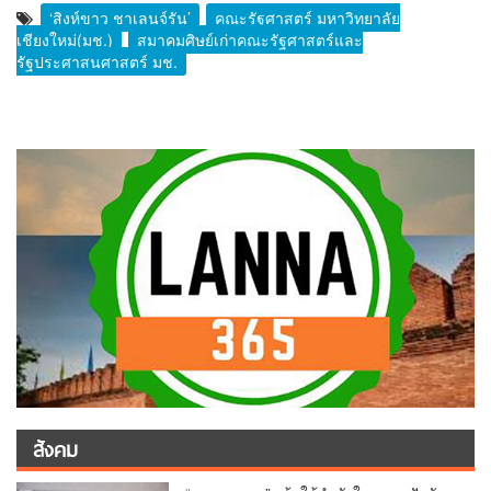
‘สิงห์ขาว ชาเลนจ์รัน’
คณะรัฐศาสตร์ มหาวิทยาลัย
เชียงใหม่(มช.)
สมาคมศิษย์เก่าคณะรัฐศาสตร์และ
รัฐประศาสนศาสตร์ มช.
สังคม