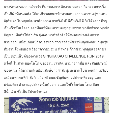
นางรัตนประภา กล่าวว่า ที่มาของการจัดงาน มองว่า กิจกรรมการวิ่ง
เป็นกีฬาที่ทรงพลัง ให้คนก้าวออกมาท้าทายและอยากเอาชนะ(ชาเลน
จ์)ตัวเอง ไม่หยุดพัฒนาศักยภาพ จากวิ่งไม่ได้เป็นวิ่งได้ วิ่งได้อย่างช้าๆ
เป็นเร็วขึ้นเรื่อยๆ อย่าท้อแท้ที่จะเอาชนะทุกอุปสรรค ทุกข้อจำกัด ทุกข้อ
ปัญหา เพื่อทำให้สำเร็จ มุ่งพัฒนาทำสิ่งดีๆให้สังคมอย่างเต็มความ
สามารถ เหมือนกับสปิริตของพวกเราชาวสิงห์ขาวที่ปลูกฝังกันมาทุกรุ่น
ทีมงานจึงหยิบเอาเรื่อง “ความมุ่งมั่น ท้าทาย ก้าวข้ามทุกอุปสรรค” มา
เป็น คอนเส็ปต์ของงานวิ่ง SINGHAKAO CHALLENGE RUN 2019
ครั้งนี้ ในส่วนของโลโก้ ของงาน เราพัฒนามาจากชื่อ และสัญลักษณ์
ของคณะ ให้อารมณ์เหมือนสิงห์ขาวกำลังพุ่งทะยานไปข้างหน้า เปรียบ
เสมือนทุกคนที่กำลังก้าววิ่ง พร้อมเผชิญกับทุกอุปสรรคที่รออยู่ และ
พร้อมที่จะทำลายอุปสรรคนั้นด้วยกายและใจที่เต็มร้อย โดยเลือก
สีน้ำเงิน ซึ่งเป็นสีประจำคณะ