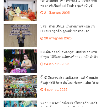
“มาดามหยก” เข้าให้กำลังใจ ถวายปัจจัย
พระสงฆ์เชียงใหม่ จัดประชุมทำบัญชี
รายรับรายจ่ายของวัด กว่า 300 รูป ที่วัด
21 สิงหาคม 2025
สวนดอก
บสย. ช่วย SMEs น้ำท่วมภาคเหนือ เร่ง
เยียวยา “ลูกค้า-ลูกหนี้” พักชำระค่า
ธรรมเนียม-ค่างวด
28 กรกฎาคม 2025
แม่เลี้ยงวรรณี ลิทองกุล”เปิดบ้านสวนริม
ลำพูน ให้กัลยาณมิตรเข้าสระเกล้าดำหัว
ขอพรเนื่องในประเพณีสงกรานต์ 2568
24 เมษายน 2025
เพื่อสืบสาน อนุรักษ์ประเพณีอันดีงามที่
สืบทอดกันมาแต่โบราณ
บิ๊กซี สืบสานประเพณีสงกรานต์ ร่วมผลัก
ดันสู่เฟสติวัลระดับโลก จัดแคมเปญ “สาด
สนุกรับสงกรานต์ที่บิ๊กซี” อัดโปรฉ่ำ ลด
4 เมษายน 2025
สูงสุด 50% กระตุ้นการเดินทางนักท่อง
เที่ยวไทย – ต่างชาติ คาดยอดขายโตกว่า
2,132 ล้านบาท
หยก ปนันรัตน์ “เพื่อเชียงใหม่”คว้าเบอร์1