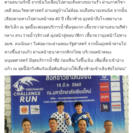
ตามสนามรักบี้ จากนั้นวิ่งเลียบไปตามเส้นทางขนานรั้ว ผ่านภาควิชา
เคมี คณะวิทยาศาสตร์ ผ่านหมู่บ้านไผ่ล้อม จนถึงสนามเทนนิส จากนั้น
เลียบตามทางไปผ่านหน้าหอ 40 ปี เลี้ยวซ้าย มุ่งหน้าถึงโรงพยาบาล
สัตว์เล็ก ณ จุดนี้จะพบจุดบริการน้ำดื่มจุดแรก เลี้ยวขวาผ่านสนามกีฬา
กลาง สระว่ายน้ำรุจิรวงค์ มุ่งหน้าสู่หอนาฬิกา เลี้ยวขวามุ่งหน้าไปทาง
อมช. ลงเนินมา วิ่งต่อมาจะผ่านคณะรัฐศาสตร์ จากนั้นมุ่งหน้าผ่านไป
ทางขึ้นอ่างแก้ว ผ่านหน้าธนาคารกสิกรไทย บริเวณหน้าคณะ
มนุษยศาสตร์ มีจุดบริการน้ำที่2 ก่อนที่จะวิ่งขึ้นเนิน เพื่อเลี้ยวเข้าอ่าง
แก้ว ณ จุดนี้นักวิ่งฟันรันเมื่อพ้นสันอ่างให้เลี้ยวซ้ายเข้าเส้นชัยไปก่อน”