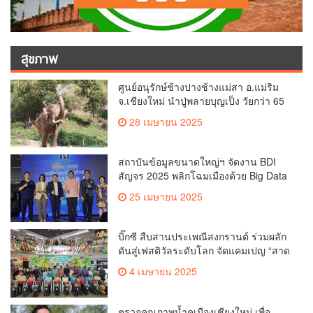
สุขภาพ
ศูนย์อนุรักษ์ช้างปางช้างแม่สา อ.แม่ริม
จ.เชียงใหม่ นำปู่พลายบุญเป็ง วัยกว่า 65
ปี เข้าสู่บ้านพักช้างชรา เพื่อพักผ่อนเต็มที่
28 เมษายน 2025
สถาบันข้อมูลขนาดใหญ่ฯ จัดงาน BDI
สัญจร 2025 พลิกโฉมเมืองด้วย Big Data
& AI ครั้งที่ 2 ที่ จ.เชียงใหม่ ผลักดันการใช้
25 เมษายน 2025
ข้อมูลเพื่อยกระดับเมือง สังคม และ
คุณภาพชีวิตของชาวเชียงใหม่
บิ๊กซี สืบสานประเพณีสงกรานต์ ร่วมผลัก
ดันสู่เฟสติวัลระดับโลก จัดแคมเปญ “สาด
สนุกรับสงกรานต์ที่บิ๊กซี” อัดโปรฉ่ำ ลด
4 เมษายน 2025
สูงสุด 50% กระตุ้นการเดินทางนักท่อง
เที่ยวไทย – ต่างชาติ คาดยอดขายโตกว่า
2,132 ล้านบาท
ตรวจคุณภาพน้ำคูเมืองเชียงใหม่ เพื่อ