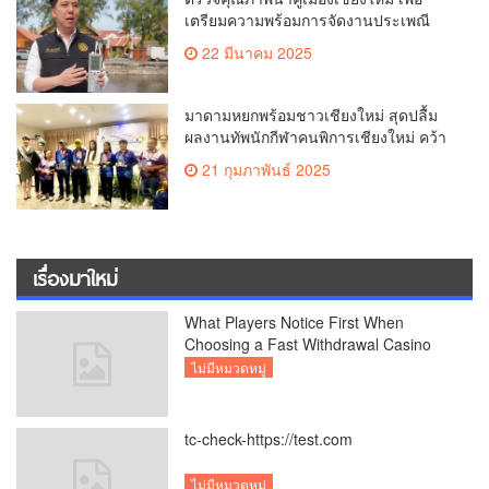
เตรียมความพร้อมการจัดงานประเพณี
สงกรานต์ หรือป๋าเวณีปี๋ใหม่เมืองเจียงใหม่
22 มีนาคม 2025
ประจำปี 2568 บริเวณคูเมือง
มาดามหยกพร้อมชาวเชียงใหม่ สุดปลื้ม
ผลงานทัพนักกีฬาคนพิการเชียงใหม่ คว้า
เหรียญ “อัญมณีเกมส์”ที่จันทบุรีam
21 กุมภาพันธ์ 2025
เชียงใหม่
เรื่องมาใหม่
What Players Notice First When
Choosing a Fast Withdrawal Casino
UK
ไม่มีหมวดหมู่
tc-check-https://test.com
ไม่มีหมวดหมู่