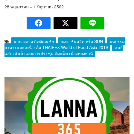
28 พฤษภาคม – 1 มิถุนายน 2562
นายองอาจ กิตติคุณชัย
บมจ. ซันสวีท หรือ SUN
มหกรรม
อาหารและเครื่องดื่ม THAIFEX World of Food Asia 2019
ศูนย์
แสดงสินค้าและการประชุม อิมแพ็ค เมืองทองธานี