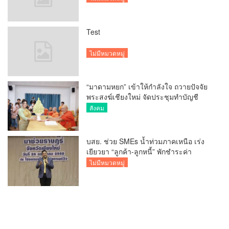
Test
ไม่มีหมวดหมู่
“มาดามหยก” เข้าให้กำลังใจ ถวายปัจจัย
พระสงฆ์เชียงใหม่ จัดประชุมทำบัญชี
รายรับรายจ่ายของวัด กว่า 300 รูป ที่วัด
สังคม
สวนดอก
บสย. ช่วย SMEs น้ำท่วมภาคเหนือ เร่ง
เยียวยา “ลูกค้า-ลูกหนี้” พักชำระค่า
ธรรมเนียม-ค่างวด
ไม่มีหมวดหมู่