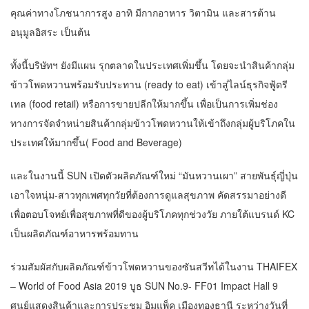
คุณค่าทางโภชนาการสูง อาทิ มีกากอาหาร วิตามิน และสารต้าน
อนุมูลอิสระ เป็นต้น
ทั้งนี้บริษัทฯ ยังมีแผน รุกตลาดในประเทศเพิ่มขึ้น โดยจะนำสินค้ากลุ่ม
ข้าวโพดหวานพร้อมรับประทาน (ready to eat) เข้าสู่ไลน์ธุรกิจฟู้ดรี
เทล (food retail) หรือการขายปลีกให้มากขึ้น เพื่อเป็นการเพิ่มช่อง
ทางการจัดจำหน่ายสินค้ากลุ่มข้าวโพดหวานให้เข้าถึงกลุ่มผู้บริโภคใน
ประเทศให้มากขึ้น( Food and Beverage)
และในงานนี้ SUN เปิดตัวผลิตภัณฑ์ใหม่ “มันหวานเผา” สายพันธุ์ญี่ปุ่น
เอาใจหนุ่ม-สาวทุกเพศทุกวัยที่ต้องการดูแลสุขภาพ คัดสรรมาอย่างดี
เพื่อตอบโจทย์เพื่อสุขภาพที่ดีของผู้บริโภคทุกช่วงวัย ภายใต้แบรนด์ KC
เป็นผลิตภัณฑ์อาหารพร้อมทาน
ร่วมสัมผัสกับผลิตภัณฑ์ข้าวโพดหวานของซันสวีทได้ในงาน THAIFEX
– World of Food Asia 2019 บูธ SUN No.9- FF01 Impact Hall 9
ศูนย์แสดงสินค้าและการประชุม อิมแพ็ค เมืองทองธานี ระหว่างวันที่