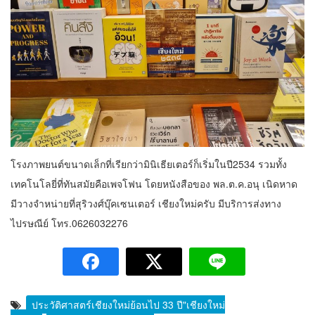
โรงภาพยนต์ขนาดเล็กที่เรียกว่ามินิเธียเตอร์ก็เริ่มในปี2534 รวมทั้ง
เทคโนโลยี่ที่ทันสมัยคือเพจโฟน โดยหนังสือของ พล.ต.ค.อนุ เนิดหาด
มีวางจำหน่ายที่สุริวงศ์บุ๊คเซนเตอร์ เชียงใหม่ครับ มีบริการส่งทาง
ไปรษณีย์ โทร.0626032276
ประวัติศาสตร์เชียงใหม่ย้อนไป 33 ปี"เชียงใหม่