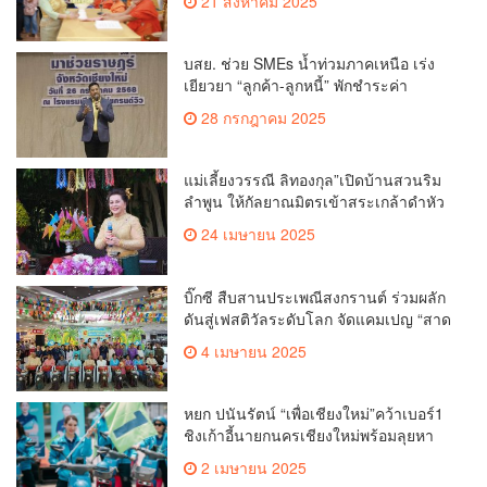
21 สิงหาคม 2025
สวนดอก
บสย. ช่วย SMEs น้ำท่วมภาคเหนือ เร่ง
เยียวยา “ลูกค้า-ลูกหนี้” พักชำระค่า
ธรรมเนียม-ค่างวด
28 กรกฎาคม 2025
แม่เลี้ยงวรรณี ลิทองกุล”เปิดบ้านสวนริม
ลำพูน ให้กัลยาณมิตรเข้าสระเกล้าดำหัว
ขอพรเนื่องในประเพณีสงกรานต์ 2568
24 เมษายน 2025
เพื่อสืบสาน อนุรักษ์ประเพณีอันดีงามที่
สืบทอดกันมาแต่โบราณ
บิ๊กซี สืบสานประเพณีสงกรานต์ ร่วมผลัก
ดันสู่เฟสติวัลระดับโลก จัดแคมเปญ “สาด
สนุกรับสงกรานต์ที่บิ๊กซี” อัดโปรฉ่ำ ลด
4 เมษายน 2025
สูงสุด 50% กระตุ้นการเดินทางนักท่อง
เที่ยวไทย – ต่างชาติ คาดยอดขายโตกว่า
2,132 ล้านบาท
หยก ปนันรัตน์ “เพื่อเชียงใหม่”คว้าเบอร์1
ชิงเก้าอี้นายกนครเชียงใหม่พร้อมลุยหา
เสียงเต็มที่
2 เมษายน 2025