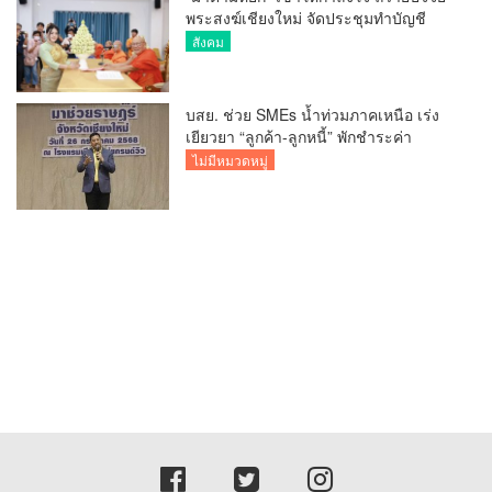
พระสงฆ์เชียงใหม่ จัดประชุมทำบัญชี
รายรับรายจ่ายของวัด กว่า 300 รูป ที่วัด
สังคม
สวนดอก
บสย. ช่วย SMEs น้ำท่วมภาคเหนือ เร่ง
เยียวยา “ลูกค้า-ลูกหนี้” พักชำระค่า
ธรรมเนียม-ค่างวด
ไม่มีหมวดหมู่