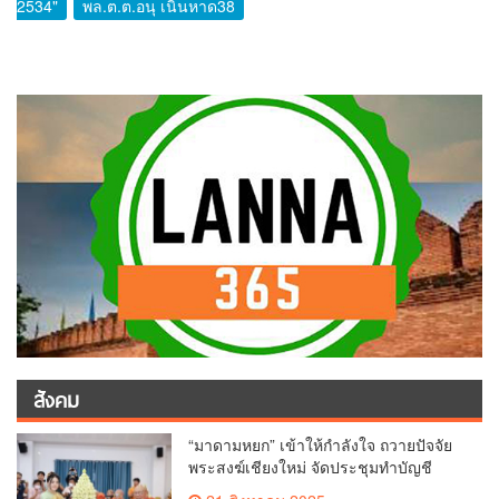
2534"
พล.ต.ต.อนุ เนินหาด38
สังคม
“มาดามหยก” เข้าให้กำลังใจ ถวายปัจจัย
พระสงฆ์เชียงใหม่ จัดประชุมทำบัญชี
รายรับรายจ่ายของวัด กว่า 300 รูป ที่วัด