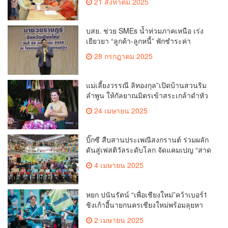
21 สิงหาคม 2025
สวนดอก
บสย. ช่วย SMEs น้ำท่วมภาคเหนือ เร่ง
เยียวยา “ลูกค้า-ลูกหนี้” พักชำระค่า
ธรรมเนียม-ค่างวด
28 กรกฎาคม 2025
แม่เลี้ยงวรรณี ลิทองกุล”เปิดบ้านสวนริม
ลำพูน ให้กัลยาณมิตรเข้าสระเกล้าดำหัว
ขอพรเนื่องในประเพณีสงกรานต์ 2568
24 เมษายน 2025
เพื่อสืบสาน อนุรักษ์ประเพณีอันดีงามที่
สืบทอดกันมาแต่โบราณ
บิ๊กซี สืบสานประเพณีสงกรานต์ ร่วมผลัก
ดันสู่เฟสติวัลระดับโลก จัดแคมเปญ “สาด
สนุกรับสงกรานต์ที่บิ๊กซี” อัดโปรฉ่ำ ลด
4 เมษายน 2025
สูงสุด 50% กระตุ้นการเดินทางนักท่อง
เที่ยวไทย – ต่างชาติ คาดยอดขายโตกว่า
2,132 ล้านบาท
หยก ปนันรัตน์ “เพื่อเชียงใหม่”คว้าเบอร์1
ชิงเก้าอี้นายกนครเชียงใหม่พร้อมลุยหา
เสียงเต็มที่
2 เมษายน 2025