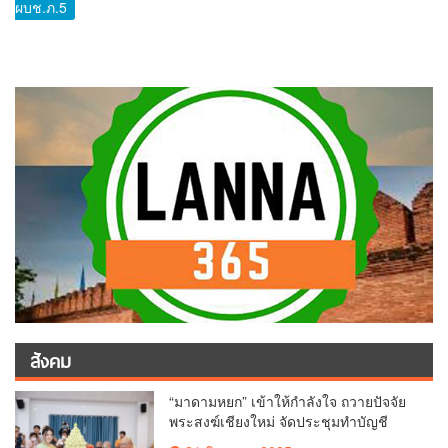
ผบช.ภ.5
สังคม
“มาดามหยก” เข้าให้กำลังใจ ถวายปัจจัย
พระสงฆ์เชียงใหม่ จัดประชุมทำบัญชี
รายรับรายจ่ายของวัด กว่า 300 รูป ที่วัด