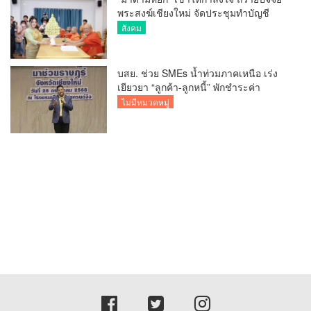
พระสงฆ์เชียงใหม่ จัดประชุมทำบัญชี
รายรับรายจ่ายของวัด กว่า 300 รูป ที่วัด
สังคม
สวนดอก
บสย. ช่วย SMEs น้ำท่วมภาคเหนือ เร่ง
เยียวยา “ลูกค้า-ลูกหนี้” พักชำระค่า
ธรรมเนียม-ค่างวด
ไม่มีหมวดหมู่