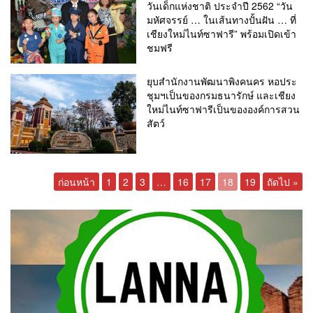
วันเด็กแห่งชาติ ประจำปี 2562 “วัน
มหัศจรรย์ … ในเส้นทางปั้นฝัน … ที่
เชียงใหม่ไนท์ซาฟารี” พร้อมเปิดเข้า
ชมฟรี
ยุบสำนักงานพัฒนาพิงคนคร หอประ
ชุมฯเป็นของกรมธนารักษ์ และเชียง
ใหม่ไนท์ซาฟารีเป็นขององค์การสวน
สัตว์
ก่อนหน้า
1
2
3
…
16
17
18
19
ถัดไป »