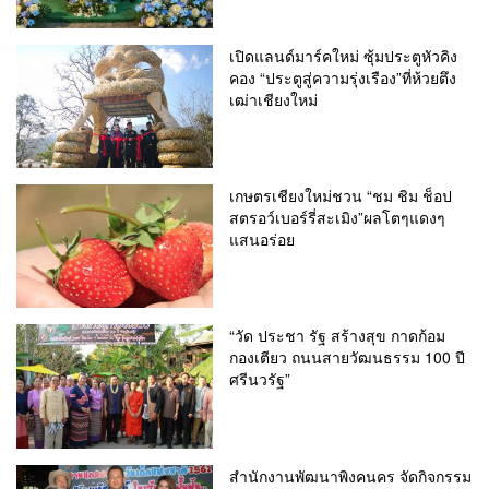
เปิดแลนด์มาร์คใหม่ ซุ้มประตูหัวคิง
คอง “ประตูสู่ความรุ่งเรือง”ที่ห้วยตึง
เฒ่าเชียงใหม่
เกษตรเชียงใหม่ชวน “ชม ชิม ช็อป
สตรอว์เบอร์รี่สะเมิง”ผลโตๆแดงๆ
แสนอร่อย
“วัด ประชา รัฐ สร้างสุข กาดก้อม
กองเตียว ถนนสายวัฒนธรรม 100 ปี
ศรีนวรัฐ”
สำนักงานพัฒนาพิงคนคร จัดกิจกรรม