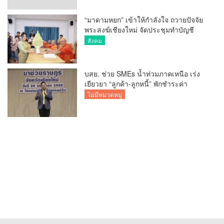
“มาดามหยก” เข้าให้กำลังใจ ถวายปัจจัย
พระสงฆ์เชียงใหม่ จัดประชุมทำบัญชี
รายรับรายจ่ายของวัด กว่า 300 รูป ที่วัด
สังคม
สวนดอก
บสย. ช่วย SMEs น้ำท่วมภาคเหนือ เร่ง
เยียวยา “ลูกค้า-ลูกหนี้” พักชำระค่า
ธรรมเนียม-ค่างวด
ไม่มีหมวดหมู่