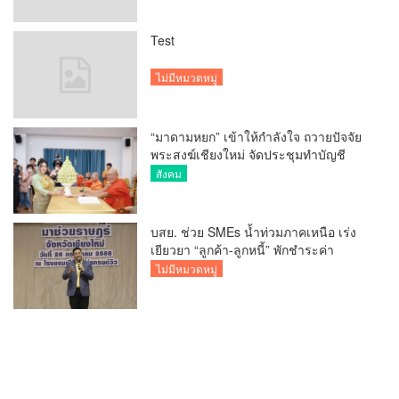
Test
ไม่มีหมวดหมู่
“มาดามหยก” เข้าให้กำลังใจ ถวายปัจจัย
พระสงฆ์เชียงใหม่ จัดประชุมทำบัญชี
รายรับรายจ่ายของวัด กว่า 300 รูป ที่วัด
สังคม
สวนดอก
บสย. ช่วย SMEs น้ำท่วมภาคเหนือ เร่ง
เยียวยา “ลูกค้า-ลูกหนี้” พักชำระค่า
ธรรมเนียม-ค่างวด
ไม่มีหมวดหมู่