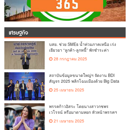
เศรษฐกิจ
บสย. ช่วย SMEs น้ำท่วมภาคเหนือ เร่ง
เยียวยา “ลูกค้า-ลูกหนี้” พักชำระค่า
ธรรมเนียม-ค่างวด
28 กรกฎาคม 2025
สถาบันข้อมูลขนาดใหญ่ฯ จัดงาน BDI
สัญจร 2025 พลิกโฉมเมืองด้วย Big Data
& AI ครั้งที่ 2 ที่ จ.เชียงใหม่ ผลักดันการใช้
25 เมษายน 2025
ข้อมูลเพื่อยกระดับเมือง สังคม และ
คุณภาพชีวิตของชาวเชียงใหม่
พรรคก้าวอิสระ โดยนางสาวกชพร
เวโรจน์ หรือมาดามหยก หัวหน้าพรรคฯ
จัดการประชุมใหญ่สามัญประจำปี 2568
21 เมษายน 2025
พรรคก้าวอิสระ ครั้งที่ 1/2568 โ