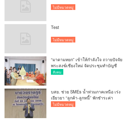
ไม่มีหมวดหมู่
Test
ไม่มีหมวดหมู่
“มาดามหยก” เข้าให้กำลังใจ ถวายปัจจัย
พระสงฆ์เชียงใหม่ จัดประชุมทำบัญชี
รายรับรายจ่ายของวัด กว่า 300 รูป ที่วัด
สังคม
สวนดอก
บสย. ช่วย SMEs น้ำท่วมภาคเหนือ เร่ง
เยียวยา “ลูกค้า-ลูกหนี้” พักชำระค่า
ธรรมเนียม-ค่างวด
ไม่มีหมวดหมู่