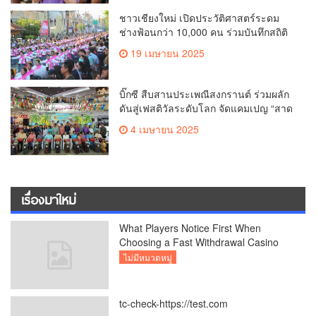
ชาวเชียงใหม่ เปิดประวัติศาสตร์ระดม
ช่างฟ้อนกว่า 10,000 คน ร่วมบันทึกสถิติ
โลก Guinness World Records สำเร็จ
19 เมษายน 2025
ทำลายสถิติ 7,218 คน เฉลิมฉลองใน
วาระครบรอบ 729 ปีแห่งการสถาปนา
เมืองเชียงใหม่
บิ๊กซี สืบสานประเพณีสงกรานต์ ร่วมผลัก
ดันสู่เฟสติวัลระดับโลก จัดแคมเปญ “สาด
สนุกรับสงกรานต์ที่บิ๊กซี” อัดโปรฉ่ำ ลด
4 เมษายน 2025
สูงสุด 50% กระตุ้นการเดินทางนักท่อง
เที่ยวไทย – ต่างชาติ คาดยอดขายโตกว่า
2,132 ล้านบาท
เรื่องมาใหม่
What Players Notice First When
Choosing a Fast Withdrawal Casino
UK
ไม่มีหมวดหมู่
tc-check-https://test.com