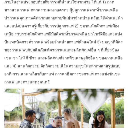
ภายในงานประกอบด้วยกิจกรรมที่น่าสนใจมากมาย ได้แก่ 1) กาด
ชาวสวนกาแฟ ตลาดรวมพลเกษตรกร ผู้ปลูกกาแฟจากทั่วภาคเหนือ
นำกาแฟคุณภาพดีหลากหลายสายพันธุ์มาจำหน่าย พร้อมให้คำแนะนำ
และแบ่งปันความรู้เกี่ยวกับการปลูกกาแฟ 2) ชุมชนนักคั่วกาแฟเมือง
เหนือ รวบรวมนักคั่วกาแฟฝีมือดีจากทั่วภาคเหนือ มาโชว์ฝีมือและแบ่ง
ปันเทคนิคการคั่วกาแฟ พร้อมจำหน่ายกาแฟคั่วสดใหม่ 3) มุมญาติมิตร
ของกาแฟ พบกับผลิตภัณฑ์จากกาแฟและผลิตภัณฑ์อื่น ๆ ที่เกี่ยวข้อง
เช่น ชา โกโก้ ข้าว และผลิตภัณฑ์จากพืชเศรษฐกิจอื่นๆ ของภาคเหนือ
และ 4) ลานกิจกรรม จัดกิจกรรมเสิร์ฟความสุขในหลากหลายรูปแบบ
อาทิ การเสวนาเกี่ยวกับกาแฟ การสาธิตการชงกาแฟ การแข่งขันชง
กาแฟ และการแสดงดนตรี