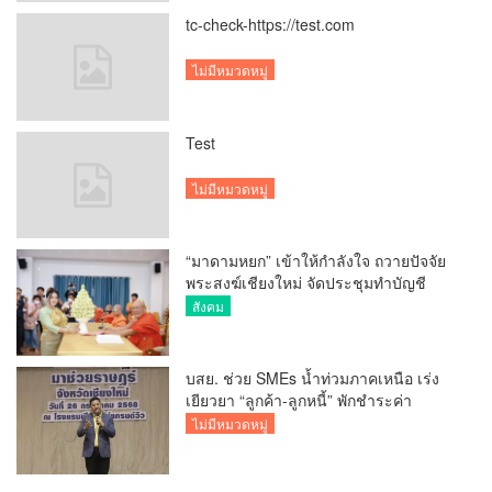
tc-check-https://test.com
ไม่มีหมวดหมู่
Test
ไม่มีหมวดหมู่
“มาดามหยก” เข้าให้กำลังใจ ถวายปัจจัย
พระสงฆ์เชียงใหม่ จัดประชุมทำบัญชี
รายรับรายจ่ายของวัด กว่า 300 รูป ที่วัด
สังคม
สวนดอก
บสย. ช่วย SMEs น้ำท่วมภาคเหนือ เร่ง
เยียวยา “ลูกค้า-ลูกหนี้” พักชำระค่า
ธรรมเนียม-ค่างวด
ไม่มีหมวดหมู่