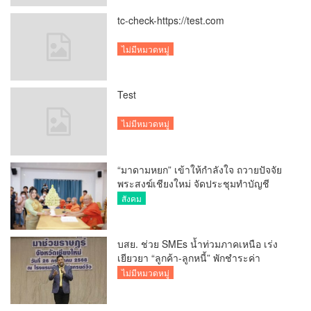
tc-check-https://test.com
ไม่มีหมวดหมู่
Test
ไม่มีหมวดหมู่
“มาดามหยก” เข้าให้กำลังใจ ถวายปัจจัย
พระสงฆ์เชียงใหม่ จัดประชุมทำบัญชี
รายรับรายจ่ายของวัด กว่า 300 รูป ที่วัด
สังคม
สวนดอก
บสย. ช่วย SMEs น้ำท่วมภาคเหนือ เร่ง
เยียวยา “ลูกค้า-ลูกหนี้” พักชำระค่า
ธรรมเนียม-ค่างวด
ไม่มีหมวดหมู่