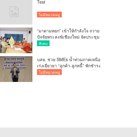
Test
ไม่มีหมวดหมู่
“มาดามหยก” เข้าให้กำลังใจ ถวาย
ปัจจัยพระสงฆ์เชียงใหม่ จัดประชุม
ทำบัญชีรายรับรายจ่ายของวัด กว่า
สังคม
300 รูป ที่วัดสวนดอก
บสย. ช่วย SMEs น้ำท่วมภาคเหนือ
เร่งเยียวยา “ลูกค้า-ลูกหนี้” พักชำระ
ค่าธรรมเนียม-ค่างวด
ไม่มีหมวดหมู่