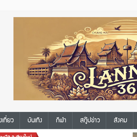
งเที่ยว
บันเทิง
กีฬา
สกู๊ปข่าว
สังคม