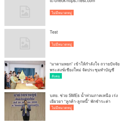
tc-check-https://test.com
ไม่มีหมวดหมู่
Test
ไม่มีหมวดหมู่
“มาดามหยก” เข้าให้กำลังใจ ถวายปัจจัย
พระสงฆ์เชียงใหม่ จัดประชุมทำบัญชี
รายรับรายจ่ายของวัด กว่า 300 รูป ที่วัด
สังคม
สวนดอก
บสย. ช่วย SMEs น้ำท่วมภาคเหนือ เร่ง
เยียวยา “ลูกค้า-ลูกหนี้” พักชำระค่า
ธรรมเนียม-ค่างวด
ไม่มีหมวดหมู่