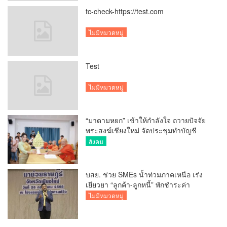
tc-check-https://test.com
ไม่มีหมวดหมู่
Test
ไม่มีหมวดหมู่
“มาดามหยก” เข้าให้กำลังใจ ถวายปัจจัย
พระสงฆ์เชียงใหม่ จัดประชุมทำบัญชี
รายรับรายจ่ายของวัด กว่า 300 รูป ที่วัด
สังคม
สวนดอก
บสย. ช่วย SMEs น้ำท่วมภาคเหนือ เร่ง
เยียวยา “ลูกค้า-ลูกหนี้” พักชำระค่า
ธรรมเนียม-ค่างวด
ไม่มีหมวดหมู่