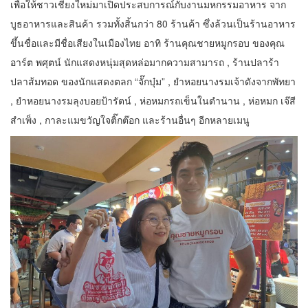
เพื่อให้ชาวเชียงใหม่มาเปิดประสบการณ์กับงานมหกรรมอาหาร จาก
บูธอาหารและสินค้า รวมทั้งสิ้นกว่า 80 ร้านค้า ซึ่งล้วนเป็นร้านอาหาร
ขึ้นชื่อและมีชื่อเสียงในเมืองไทย อาทิ ร้านคุณชายหมูกรอบ ของคุณ
อาร์ต พศุตน์ นักแสดงหนุ่มสุดหล่อมากความสามารถ , ร้านปลาร้า
ปลาส้มทอด ของนักแสดงตลก “จั๊กบุ๋ม” , ยำหอยนางรมเจ้าดังจากพัทยา
, ยำหอยนางรมลุงบอยป้ารัตน์ , ห่อหมกรถเข็นในตำนาน , ห่อหมก เจ๊สี
สำเพ็ง , กาละแมขวัญใจติ๊กต๊อก และร้านอื่นๆ อีกหลายเมนู