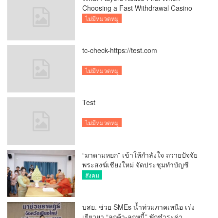
Choosing a Fast Withdrawal Casino
UK
ไม่มีหมวดหมู่
tc-check-https://test.com
ไม่มีหมวดหมู่
Test
ไม่มีหมวดหมู่
“มาดามหยก” เข้าให้กำลังใจ ถวายปัจจัย
พระสงฆ์เชียงใหม่ จัดประชุมทำบัญชี
รายรับรายจ่ายของวัด กว่า 300 รูป ที่วัด
สังคม
สวนดอก
บสย. ช่วย SMEs น้ำท่วมภาคเหนือ เร่ง
เยียวยา “ลูกค้า-ลูกหนี้” พักชำระค่า