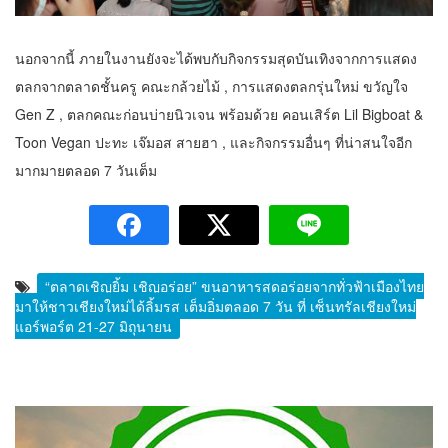
นอกจากนี้ ภายในงานยังจะได้พบกับกิจกรรมสุดบันเทิงจากการแสดง
ตลกจากตลาดชั้นครู คณะกล้วยไม้ , การแสดงตลกรุ่นใหม่ ขวัญใจ
Gen Z , ตลกคณะก่อนบ่ายนิวเจน พร้อมด้วย คอนเสิร์ต Lil Bigboat &
Toon Vegan ปะทะ เจ๊มอส สายฮา , และกิจกรรมอื่นๆ ที่น่าสนใจอีก
มากมายตลอด 7 วันเต็ม
“ตลาดเชิญยิ้ม เชิญอร่อย” ขนอาหารสุดอร่อยจากทั่วฟ้าเมืองไทย
มาให้ชาวเชียงใหม่ได้ลิ้มรส เต็มอิ่มตลอด 7 วัน ที่ เซ็นทรัลเชียงใหม่
แอร์พอร์ต 21-27 มิถุนายน