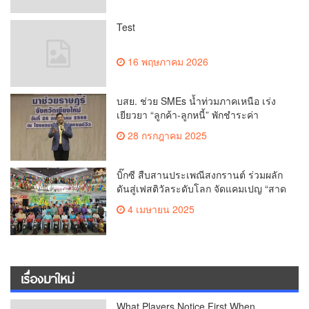
Test
16 พฤษภาคม 2026
บสย. ช่วย SMEs น้ำท่วมภาคเหนือ เร่ง
เยียวยา “ลูกค้า-ลูกหนี้” พักชำระค่า
ธรรมเนียม-ค่างวด
28 กรกฎาคม 2025
บิ๊กซี สืบสานประเพณีสงกรานต์ ร่วมผลัก
ดันสู่เฟสติวัลระดับโลก จัดแคมเปญ “สาด
สนุกรับสงกรานต์ที่บิ๊กซี” อัดโปรฉ่ำ ลด
4 เมษายน 2025
สูงสุด 50% กระตุ้นการเดินทางนักท่อง
เที่ยวไทย – ต่างชาติ คาดยอดขายโตกว่า
2,132 ล้านบาท
เรื่องมาใหม่
What Players Notice First When