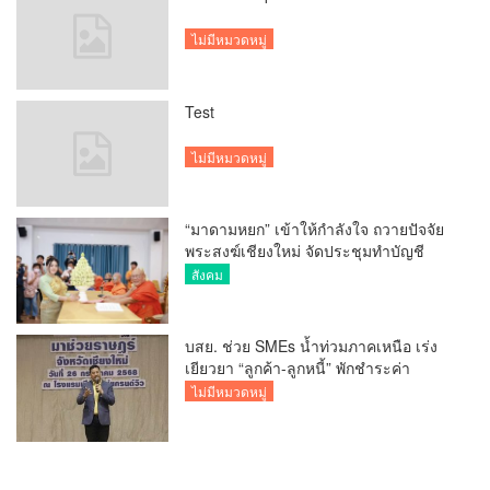
ไม่มีหมวดหมู่
Test
ไม่มีหมวดหมู่
“มาดามหยก” เข้าให้กำลังใจ ถวายปัจจัย
พระสงฆ์เชียงใหม่ จัดประชุมทำบัญชี
รายรับรายจ่ายของวัด กว่า 300 รูป ที่วัด
สังคม
สวนดอก
บสย. ช่วย SMEs น้ำท่วมภาคเหนือ เร่ง
เยียวยา “ลูกค้า-ลูกหนี้” พักชำระค่า
ธรรมเนียม-ค่างวด
ไม่มีหมวดหมู่