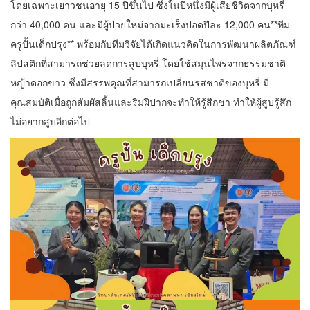
โดยเฉพาะเยาวชนอายุ 15 ปีขึ้นไป ซึ่งในปีหนึ่งมีผู้เสียชีวิตจากบุหรี่
กว่า 40,000 คน และมีผู้ป่วยใหม่จากมะเร็งปอดปีละ 12,000 คน**ทีม
ครูปั้นเด็กปรุง** พร้อมกับทีมวิจัยได้เกิดแนวคิดในการพัฒนาผลิตภัณฑ์
ลิปสติกที่สามารถช่วยลดการสูบบุหรี่ โดยใช้สมุนไพรจากธรรมชาติ
หญ้าดอกขาว ซึ่งมีสรรพคุณที่สามารถเปลี่ยนรสชาติของบุหรี่ มี
คุณสมบัติเมื่อถูกสัมผัสลิ้นและริมฝีปากจะทำให้รู้สึกชา ทำให้ผู้สูบรู้สึก
ไม่อยากสูบอีกต่อไป