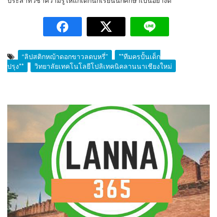
“ลิปสติกหญ้าดอกขาวลดบุหรี่”
**ทีมครูปั้นเด็ก
ปรุง**
วิทยาลัยเทคโนโลยีโปลิเทคนิคลานนาเชียงใหม่