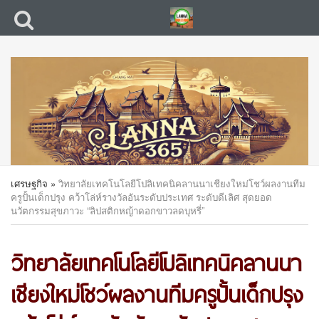
เศรษฐกิจ
»
วิทยาลัยเทคโนโลยีโปลิเทคนิคลานนาเชียงใหม่โชว์ผลงานทีม
ครูปั้นเด็กปรุง คว้าโล่ห์รางวัลอันระดับประเทศ ระดับดีเลิศ สุดยอด
นวัตกรรมสุขภาวะ “ลิปสติกหญ้าดอกขาวลดบุหรี่”
วิทยาลัยเทคโนโลยีโปลิเทคนิคลานนา
เชียงใหม่โชว์ผลงานทีมครูปั้นเด็กปรุง