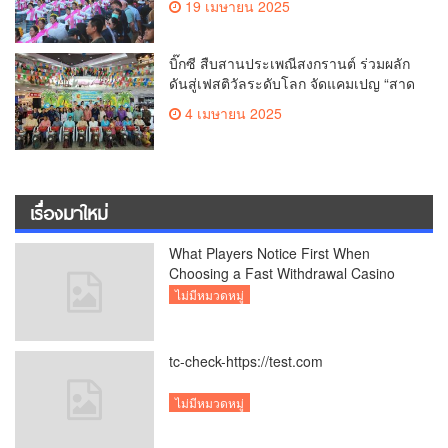
19 เมษายน 2025
ทำลายสถิติ 7,218 คน เฉลิมฉลองใน
วาระครบรอบ 729 ปีแห่งการสถาปนา
เมืองเชียงใหม่
บิ๊กซี สืบสานประเพณีสงกรานต์ ร่วมผลัก
ดันสู่เฟสติวัลระดับโลก จัดแคมเปญ “สาด
สนุกรับสงกรานต์ที่บิ๊กซี” อัดโปรฉ่ำ ลด
4 เมษายน 2025
สูงสุด 50% กระตุ้นการเดินทางนักท่อง
เที่ยวไทย – ต่างชาติ คาดยอดขายโตกว่า
2,132 ล้านบาท
เรื่องมาใหม่
What Players Notice First When
Choosing a Fast Withdrawal Casino
UK
ไม่มีหมวดหมู่
tc-check-https://test.com
ไม่มีหมวดหมู่