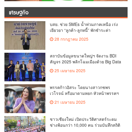
เศรษฐกิจ
บสย. ช่วย SMEs น้ำท่วมภาคเหนือ เร่ง
เยียวยา “ลูกค้า-ลูกหนี้” พักชำระค่า
ธรรมเนียม-ค่างวด
28 กรกฎาคม 2025
สถาบันข้อมูลขนาดใหญ่ฯ จัดงาน BDI
สัญจร 2025 พลิกโฉมเมืองด้วย Big Data
& AI ครั้งที่ 2 ที่ จ.เชียงใหม่ ผลักดันการใช้
25 เมษายน 2025
ข้อมูลเพื่อยกระดับเมือง สังคม และ
คุณภาพชีวิตของชาวเชียงใหม่
พรรคก้าวอิสระ โดยนางสาวกชพร
เวโรจน์ หรือมาดามหยก หัวหน้าพรรคฯ
จัดการประชุมใหญ่สามัญประจำปี 2568
21 เมษายน 2025
พรรคก้าวอิสระ ครั้งที่ 1/2568 โ
ชาวเชียงใหม่ เปิดประวัติศาสตร์ระดม
ช่างฟ้อนกว่า 10,000 คน ร่วมบันทึกสถิติ
โลก Guinness World Records สำเร็จ