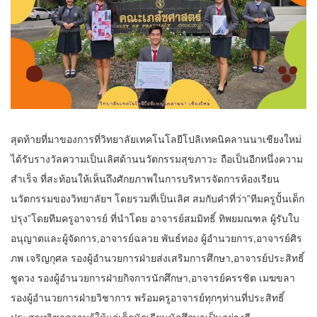
สุดท้ายที่มาของการที่วิทยาลัยเทคโนโลยีโปลิเทคนิคลานนาเชียงใหม่
ได้รับรางวัลความเป็นเลิศด้านนวัตกรรมสุขภาวะ ถือเป็นอีกหนึ่งความ
สำเร็จ ที่สะท้อนให้เห็นถึงศักยภาพในการบริหารจัดการห้องเรียน
นวัตกรรมของวิทยาลัยฯ โดยรวมที่เป็นเลิศ สมกับคำที่ว่า”ทีมครูปั้นเด็ก
ปรุง”โดยทีมครูอาจารย์ ที่นำโดย อาจารย์สมมิทธิ์ ทิพยมณฑล ผู้รับใบ
อนุญาตและผู้จัดการ,อาจารย์ฉลวย พันธ์ทอง ผู้อำนวยการ,อาจารย์ศิร
ภพ เจริญกุศล รองผู้อำนวยการฝ่ายส่งเสริมการศึกษา,อาจารย์ประสิทธิ์
ชูดวง รองผู้อำนวยการฝ่ายกิจการนักศึกษา,อาจารย์ครรชิต เมฆขลา
รองผู้อำนวยการฝ่ายวิชาการ พร้อมครูอาจารย์ทุกๆท่านที่ประสิทธิ์
ประสาทวิชาความรู้ให้แก่เด็กนักเรียนนักศึกษาเป็นอย่างดี