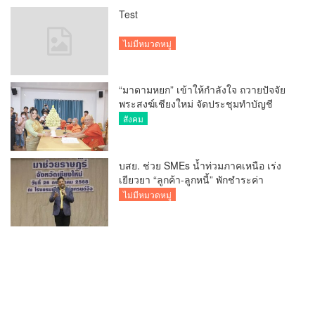
Test
ไม่มีหมวดหมู่
“มาดามหยก” เข้าให้กำลังใจ ถวายปัจจัย
พระสงฆ์เชียงใหม่ จัดประชุมทำบัญชี
รายรับรายจ่ายของวัด กว่า 300 รูป ที่วัด
สังคม
สวนดอก
บสย. ช่วย SMEs น้ำท่วมภาคเหนือ เร่ง
เยียวยา “ลูกค้า-ลูกหนี้” พักชำระค่า
ธรรมเนียม-ค่างวด
ไม่มีหมวดหมู่