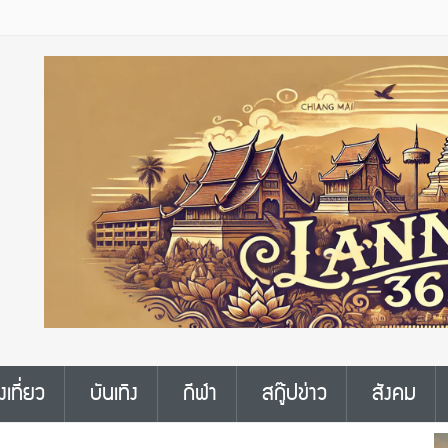
งเที่ยว
บันเทิง
กีฬา
สกู๊ปข่าว
สังคม