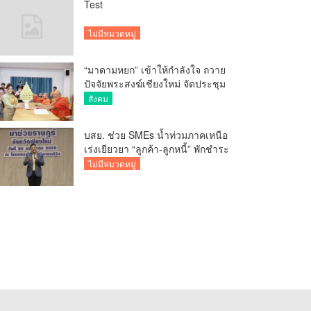
Test
ไม่มีหมวดหมู่
“มาดามหยก” เข้าให้กำลังใจ ถวาย
ปัจจัยพระสงฆ์เชียงใหม่ จัดประชุม
ทำบัญชีรายรับรายจ่ายของวัด กว่า
สังคม
300 รูป ที่วัดสวนดอก
บสย. ช่วย SMEs น้ำท่วมภาคเหนือ
เร่งเยียวยา “ลูกค้า-ลูกหนี้” พักชำระ
ค่าธรรมเนียม-ค่างวด
ไม่มีหมวดหมู่