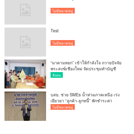
ไม่มีหมวดหมู่
Test
ไม่มีหมวดหมู่
“มาดามหยก” เข้าให้กำลังใจ ถวายปัจจัย
พระสงฆ์เชียงใหม่ จัดประชุมทำบัญชี
รายรับรายจ่ายของวัด กว่า 300 รูป ที่วัด
สังคม
สวนดอก
บสย. ช่วย SMEs น้ำท่วมภาคเหนือ เร่ง
เยียวยา “ลูกค้า-ลูกหนี้” พักชำระค่า
ธรรมเนียม-ค่างวด
ไม่มีหมวดหมู่